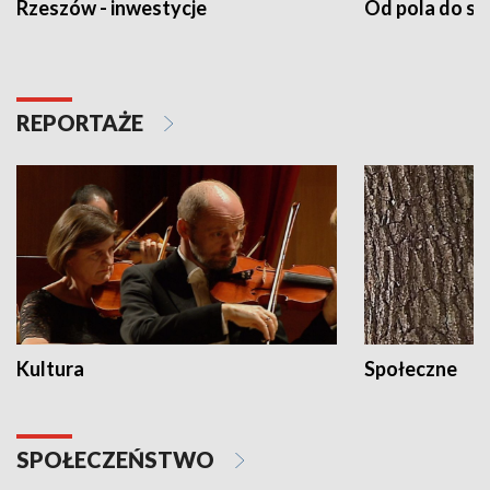
Rzeszów - inwestycje
Od pola do st
REPORTAŻE
Kultura
Społeczne
SPOŁECZEŃSTWO