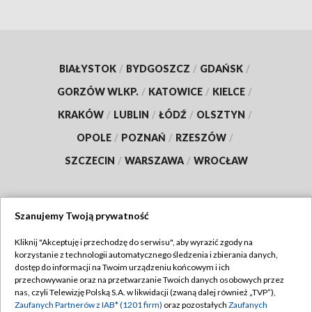
BIAŁYSTOK
/
BYDGOSZCZ
/
GDAŃSK
/
GORZÓW WLKP.
/
KATOWICE
/
KIELCE
/
KRAKÓW
/
LUBLIN
/
ŁÓDŹ
/
OLSZTYN
/
OPOLE
/
POZNAŃ
/
RZESZÓW
/
SZCZECIN
/
WARSZAWA
/
WROCŁAW
Szanujemy Twoją prywatność
Dołącz do nas:
Kliknij "Akceptuję i przechodzę do serwisu", aby wyrazić zgody na
korzystanie z technologii automatycznego śledzenia i zbierania danych,
TVP
dostęp do informacji na Twoim urządzeniu końcowym i ich
Abonament TVP
przechowywanie oraz na przetwarzanie Twoich danych osobowych przez
Regulamin TVP
nas, czyli Telewizję Polską S.A. w likwidacji (zwaną dalej również „TVP”),
Emisja w TVP
Polityka prywatności
Zaufanych Partnerów z IAB* (1201 firm)
oraz pozostałych
Zaufanych