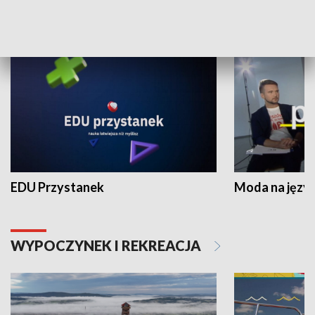
NAUKA I EDUKACJA
EDU Przystanek
Moda na język
WYPOCZYNEK I REKREACJA