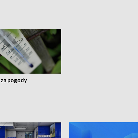
za pogody