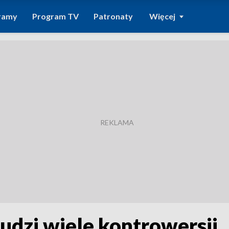
ramy
Program TV
Patronaty
Więcej
budzi wiele kontrowersji