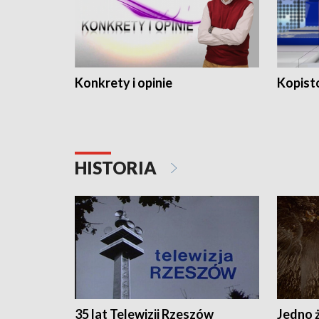
Konkrety i opinie
Kopist
HISTORIA
35 lat Telewizji Rzeszów
Jedno ż