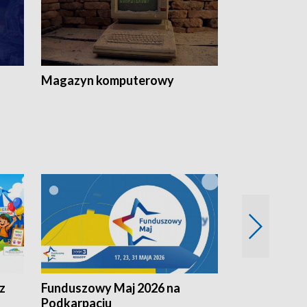
Magazyn komputerowy
z
Funduszowy Maj 2026 na
Podkarpacki
Podkarpaciu
kulinarne z h