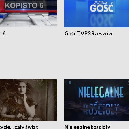
o 6
Gość TVP3 Rzeszów
ycie... cały świat
Nielegalne kościoły