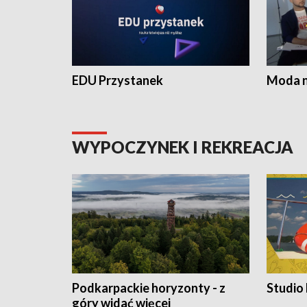
EDU Przystanek
Moda na
WYPOCZYNEK I REKREACJA
Podkarpackie horyzonty - z
Studio
góry widać więcej