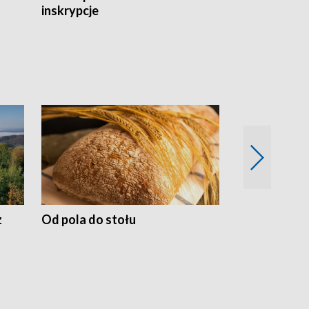
inskrypcje
drewnianej
z
Od pola do stołu
50 lat ochro
przyrodnicz
Zachodnich