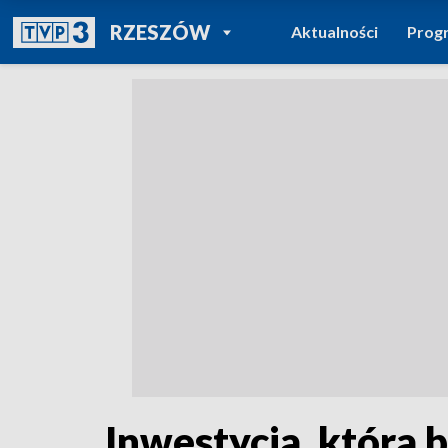
POWRÓT DO
RZESZÓW
Aktualności
Prog
TVP REGIONY
Inwestycja, która 