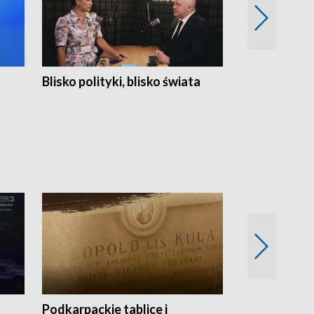
Blisko polityki, blisko świata
Popołudnie 
Podkarpackie tablice i
Szlakiem arc