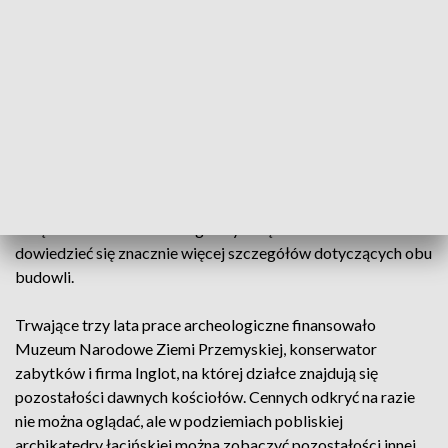
później został rozebrany. Gdzie dokładnie się znajdował
potwierdziły prace archeologiczne. Natrafiono między
innymi na dużą część nawy świątyni, fragmenty bocznych
kaplic i prezbiterium z podstawą pod ołtarz. Ale
najciekawsze archeolodzy odkryli nieco głębiej. To oznacza,
że jest to jedna z trzech najstarszych świątyń w Przemyślu,
która przez pewien czas pełniła nawet funkcję katedry. I
starszy i późniejszy gotycki kościół były drewniane. Ten
ostatni miał prawdopodobnie około 20 metrów długości.
Dzięki badaniom archeologicznym będzie teraz można
dowiedzieć się znacznie więcej szczegółów dotyczących obu
budowli.
Trwające trzy lata prace archeologiczne finansowało
Muzeum Narodowe Ziemi Przemyskiej, konserwator
zabytków i firma Inglot, na której działce znajdują się
pozostałości dawnych kościołów. Cennych odkryć na razie
nie można oglądać, ale w podziemiach pobliskiej
archikatedry łacińskiej można zobaczyć pozostałości innej,