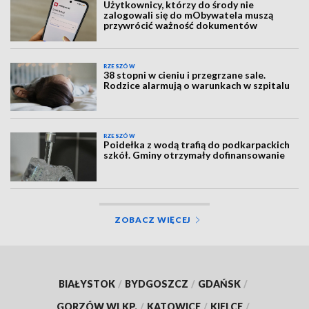
Użytkownicy, którzy do środy nie
zalogowali się do mObywatela muszą
przywrócić ważność dokumentów
RZESZÓW
38 stopni w cieniu i przegrzane sale.
Rodzice alarmują o warunkach w szpitalu
RZESZÓW
Poidełka z wodą trafią do podkarpackich
szkół. Gminy otrzymały dofinansowanie
ZOBACZ WIĘCEJ
BIAŁYSTOK
/
BYDGOSZCZ
/
GDAŃSK
/
GORZÓW WLKP.
/
KATOWICE
/
KIELCE
/