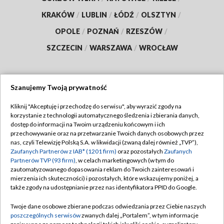
KRAKÓW
/
LUBLIN
/
ŁÓDŹ
/
OLSZTYN
/
OPOLE
/
POZNAŃ
/
RZESZÓW
/
SZCZECIN
/
WARSZAWA
/
WROCŁAW
Szanujemy Twoją prywatność
Dołącz do nas:
Kliknij "Akceptuję i przechodzę do serwisu", aby wyrazić zgody na
korzystanie z technologii automatycznego śledzenia i zbierania danych,
TVP
dostęp do informacji na Twoim urządzeniu końcowym i ich
Abonament TVP
przechowywanie oraz na przetwarzanie Twoich danych osobowych przez
Regulamin TVP
nas, czyli Telewizję Polską S.A. w likwidacji (zwaną dalej również „TVP”),
Emisja w TVP
Polityka prywatności
Zaufanych Partnerów z IAB* (1201 firm)
oraz pozostałych
Zaufanych
Partnerów TVP (93 firm)
, w celach marketingowych (w tym do
Centrum informacji TVP
Moje zgody
zautomatyzowanego dopasowania reklam do Twoich zainteresowań i
mierzenia ich skuteczności) i pozostałych, które wskazujemy poniżej, a
Naziemna Telewizja Cyfrowa
Pomoc
także zgody na udostępnianie przez nas identyfikatora PPID do Google.
Sklep TVP
Biuro reklamy
Twoje dane osobowe zbierane podczas odwiedzania przez Ciebie naszych
Rada Programowa
Kontakt
poszczególnych serwisów
zwanych dalej „Portalem”, w tym informacje