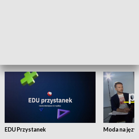
XX Światowy Festiwal Polonijnych
Wschód Kultur
Zespołów Folklorystycznych
Stadion Kultu
NAUKA I EDUKACJA
EDU Przystanek
Moda na język