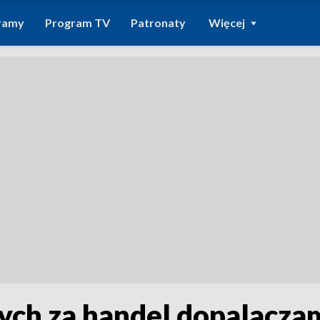
ramy
Program TV
Patronaty
Więcej
ych za handel dopalacza