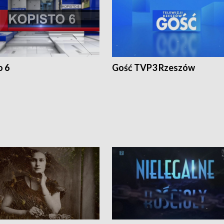
o 6
Gość TVP3 Rzeszów