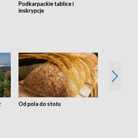
Podkarpackie tablice i
Szlakiem arc
inskrypcje
drewnianej
z
Od pola do stołu
50 lat ochro
przyrodnicz
Zachodnich