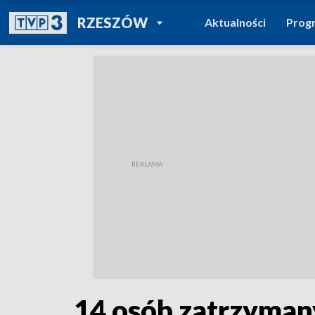
POWRÓT DO
RZESZÓW
Aktualności
Prog
TVP REGIONY
14 osób zatrzyman