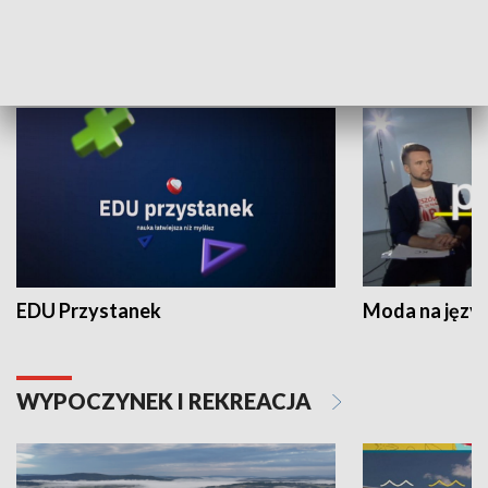
NAUKA I EDUKACJA
EDU Przystanek
Moda na język
WYPOCZYNEK I REKREACJA