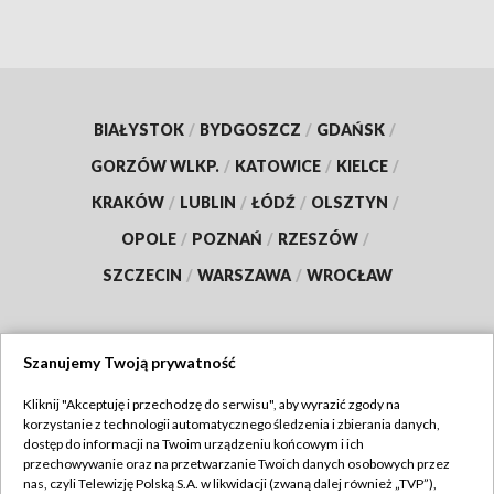
BIAŁYSTOK
/
BYDGOSZCZ
/
GDAŃSK
/
GORZÓW WLKP.
/
KATOWICE
/
KIELCE
/
KRAKÓW
/
LUBLIN
/
ŁÓDŹ
/
OLSZTYN
/
OPOLE
/
POZNAŃ
/
RZESZÓW
/
SZCZECIN
/
WARSZAWA
/
WROCŁAW
Szanujemy Twoją prywatność
Dołącz do nas:
Kliknij "Akceptuję i przechodzę do serwisu", aby wyrazić zgody na
korzystanie z technologii automatycznego śledzenia i zbierania danych,
TVP
dostęp do informacji na Twoim urządzeniu końcowym i ich
Abonament TVP
przechowywanie oraz na przetwarzanie Twoich danych osobowych przez
Regulamin TVP
nas, czyli Telewizję Polską S.A. w likwidacji (zwaną dalej również „TVP”),