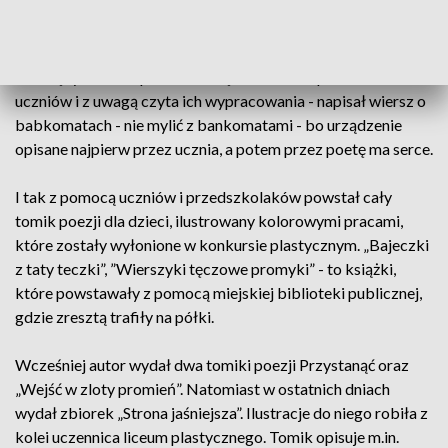
biblioteka miejska.
W tym tomiku poezji pan Krzysztof zawarł bajkowy,
dziecięcy świat. A ponieważ chętnie słucha opowieści swoich
uczniów i z uwagą czyta ich wypracowania - napisał wiersz o
babkomatach - nie mylić z bankomatami - bo urządzenie
opisane najpierw przez ucznia, a potem przez poetę ma serce.
I tak z pomocą uczniów i przedszkolaków powstał cały
tomik poezji dla dzieci, ilustrowany kolorowymi pracami,
które zostały wyłonione w konkursie plastycznym. „Bajeczki
z taty teczki”, ”Wierszyki tęczowe promyki” - to książki,
które powstawały z pomocą miejskiej biblioteki publicznej,
gdzie zresztą trafiły na półki.
Wcześniej autor wydał dwa tomiki poezji Przystanąć oraz
„Wejść w zloty promień”. Natomiast w ostatnich dniach
wydał zbiorek „Strona jaśniejsza”. Ilustracje do niego robiła z
kolei uczennica liceum plastycznego. Tomik opisuje m.in.