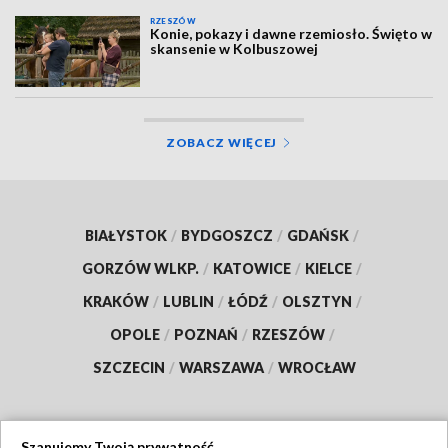
RZESZÓW
Konie, pokazy i dawne rzemiosło. Święto w
skansenie w Kolbuszowej
ZOBACZ WIĘCEJ
BIAŁYSTOK
/
BYDGOSZCZ
/
GDAŃSK
/
GORZÓW WLKP.
/
KATOWICE
/
KIELCE
/
KRAKÓW
/
LUBLIN
/
ŁÓDŹ
/
OLSZTYN
/
OPOLE
/
POZNAŃ
/
RZESZÓW
/
SZCZECIN
/
WARSZAWA
/
WROCŁAW
Szanujemy Twoją prywatność