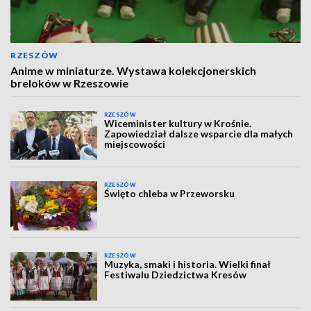
RZESZÓW
Anime w miniaturze. Wystawa kolekcjonerskich
breloków w Rzeszowie
RZESZÓW
Wiceminister kultury w Krośnie.
Zapowiedział dalsze wsparcie dla małych
miejscowości
RZESZÓW
Święto chleba w Przeworsku
RZESZÓW
Muzyka, smaki i historia. Wielki finał
Festiwalu Dziedzictwa Kresów