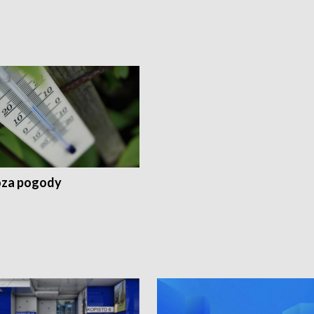
za pogody