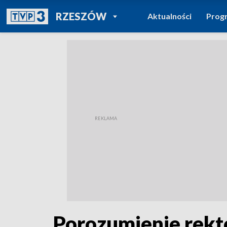
POWRÓT DO
RZESZÓW
Aktualności
Prog
TVP REGIONY
Porozumienie rekt