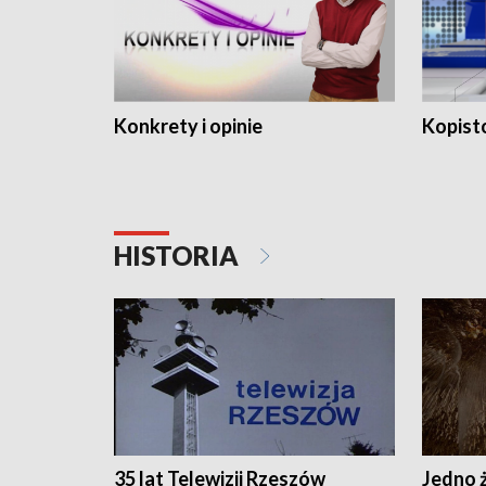
Konkrety i opinie
Kopist
HISTORIA
35 lat Telewizji Rzeszów
Jedno ż