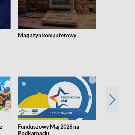
Magazyn komputerowy
z
Funduszowy Maj 2026 na
Podkarpacki
Podkarpaciu
kulinarne z h