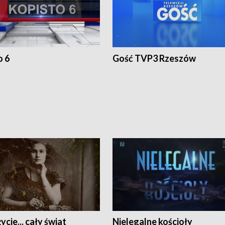
o 6
Gość TVP3 Rzeszów
ycie... cały świat
Nielegalne kościoły