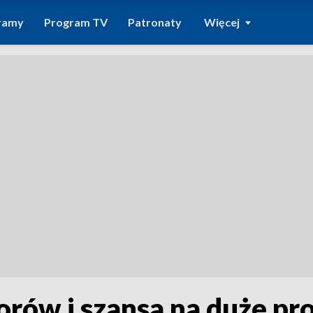
ramy
Program TV
Patronaty
Więcej
orów i szansa na duże pr