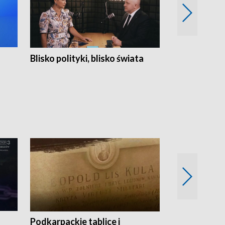
Blisko polityki, blisko świata
Popołudnie 
Podkarpackie tablice i
Szlakiem arc