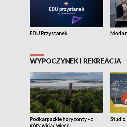
EDU Przystanek
Moda na
WYPOCZYNEK I REKREACJA
Podkarpackie horyzonty - z
Studio
góry widać więcej