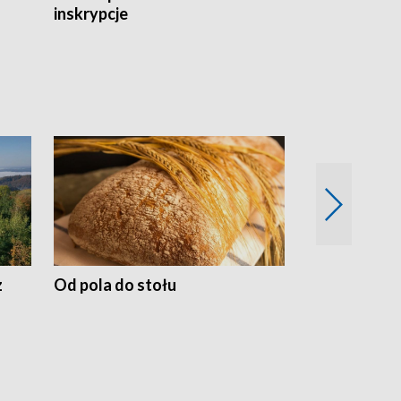
inskrypcje
drewnianej
z
Od pola do stołu
50 lat ochro
przyrodnicz
Zachodnich