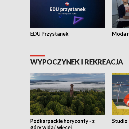
EDU Przystanek
Moda na
WYPOCZYNEK I REKREACJA
Podkarpackie horyzonty - z
Studio
góry widać więcej