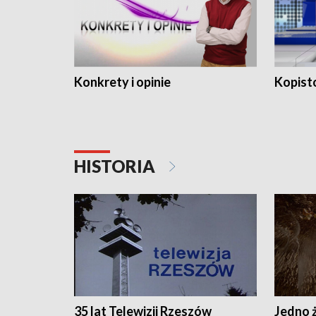
Konkrety i opinie
Kopist
HISTORIA
35 lat Telewizji Rzeszów
Jedno ż