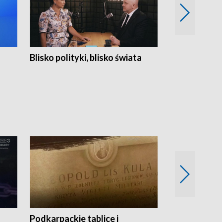
Blisko polityki, blisko świata
Popołudnie 
Podkarpackie tablice i
Szlakiem arc