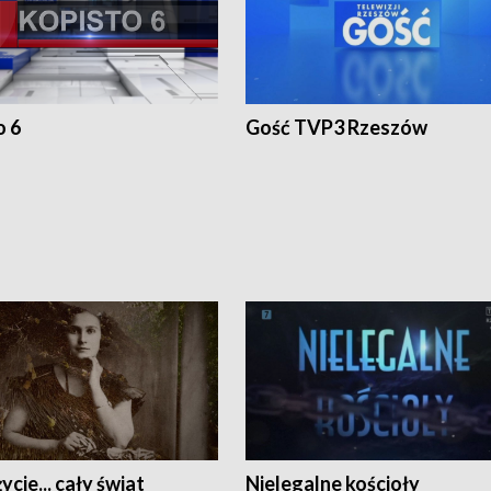
o 6
Gość TVP3 Rzeszów
ycie... cały świat
Nielegalne kościoły