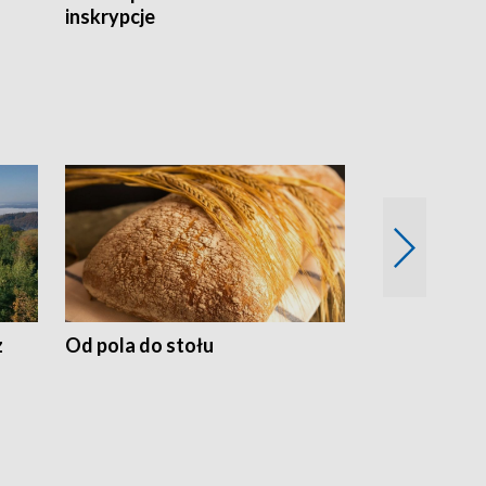
inskrypcje
drewnianej
z
Od pola do stołu
50 lat ochro
przyrodnicz
Zachodnich