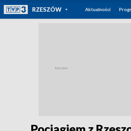
POWRÓT DO
RZESZÓW
Aktualności
Prog
TVP REGIONY
Pociągiem z Rzesz