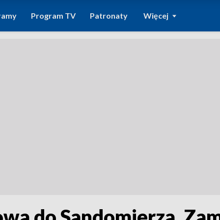
ramy
Program TV
Patronaty
Więcej
owa do Sandomierza, Zamo