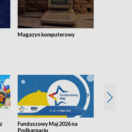
Magazyn komputerowy
z
Funduszowy Maj 2026 na
Podkarpacki
Podkarpaciu
kulinarne z h