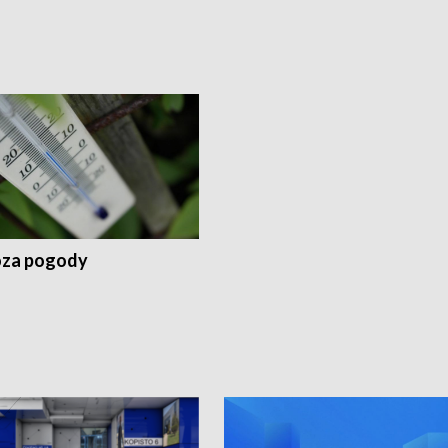
za pogody