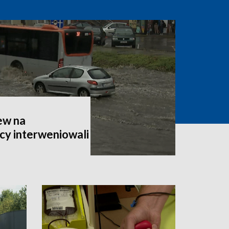
ew na
cy interweniowali