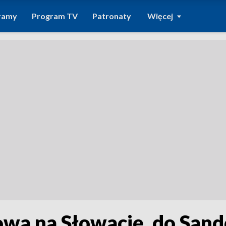
ramy
Program TV
Patronaty
Więcej
owa na Słowację, do Sand