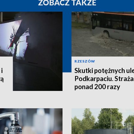
ZOBACZ TAKŻE
RZESZÓW
i
Skutki potężnych ul
wą
Podkarpaciu. Straża
ponad 200 razy