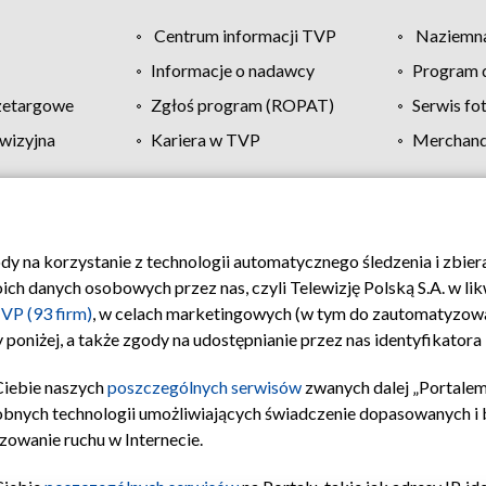
Centrum informacji TVP
Naziemna
Informacje o nadawcy
Program d
zetargowe
Zgłoś program (ROPAT)
Serwis fo
wizyjna
Kariera w TVP
Merchandi
Polityka prywatności
Moje zgody
Pomoc
Biuro re
ody na korzystanie z technologii automatycznego śledzenia i zbie
 danych osobowych przez nas, czyli Telewizję Polską S.A. w likw
VP (93 firm)
, w celach marketingowych (w tym do zautomatyzow
 poniżej, a także zgody na udostępnianie przez nas identyfikator
Ciebie naszych
poszczególnych serwisów
zwanych dalej „Portalem
obnych technologii umożliwiających świadczenie dopasowanych i be
zowanie ruchu w Internecie.