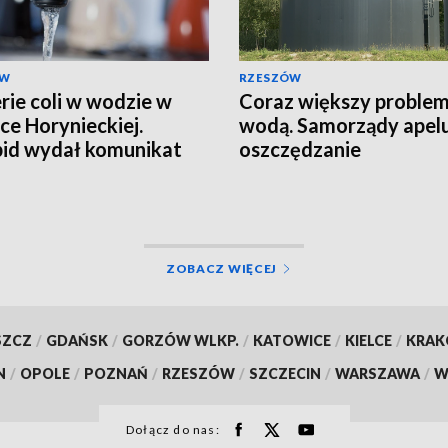
ÓW
RZESZÓW
rie coli w wodzie w
Coraz większy problem
ce Horynieckiej.
wodą. Samorządy apelu
id wydał komunikat
oszczędzanie
ZOBACZ WIĘCEJ
SZCZ
/
GDAŃSK
/
GORZÓW WLKP.
/
KATOWICE
/
KIELCE
/
KRA
N
/
OPOLE
/
POZNAŃ
/
RZESZÓW
/
SZCZECIN
/
WARSZAWA
/
W
Dołącz do nas: