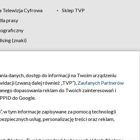
 Telewizja Cyfrowa
Sklep TVP
la prasy
tograficzny
sing (znaki)
klamy
Kontakt
rania danych, dostęp do informacji na Twoim urządzeniu
idacji (zwaną dalej również „TVP”),
Zaufanych Partnerów
anego dopasowania reklam do Twoich zainteresowań i
a PPID do Google.
”, w tym informacje zapisywane za pomocą technologii
zpiecznych usług, personalizację treści oraz reklam,