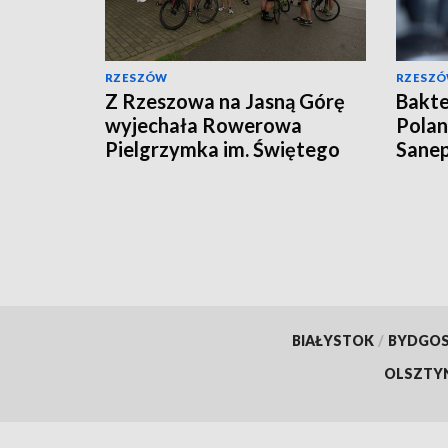
RZESZÓW
RZESZ
Z Rzeszowa na Jasną Górę
Bakte
wyjechała Rowerowa
Polan
Pielgrzymka im. Świętego
Sanep
Krzysztofa
BIAŁYSTOK
/
BYDGO
OLSZTY