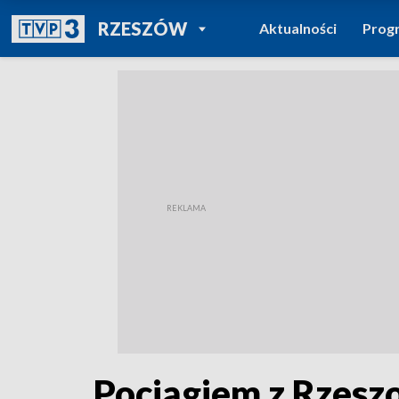
POWRÓT DO
RZESZÓW
Aktualności
Prog
TVP REGIONY
Pociągiem z Rzesz