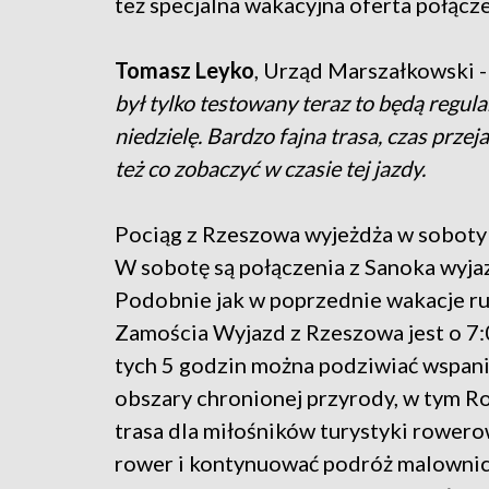
też specjalna wakacyjna oferta połącz
Tomasz Leyko
, Urząd Marszałkowski -
był tylko testowany teraz to będą regu
niedzielę. Bardzo fajna trasa, czas prze
też co zobaczyć w czasie tej jazdy.
Pociąg z Rzeszowa wyjeżdża w soboty i
W sobotę są połączenia z Sanoka wyja
Podobnie jak w poprzednie wakacje ru
Zamościa Wyjazd z Rzeszowa jest o 7:0
tych 5 godzin można podziwiać wspania
obszary chronionej przyrody, w tym 
trasa dla miłośników turystyki rowero
rower i kontynuować podróż malownic