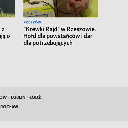
RZESZÓW
 z
"Krewki Rajd" w Rzeszowie.
ją o
Hołd dla powstańców i dar
dla potrzebujących
KÓW
/
LUBLIN
/
ŁÓDŹ
/
ROCŁAW