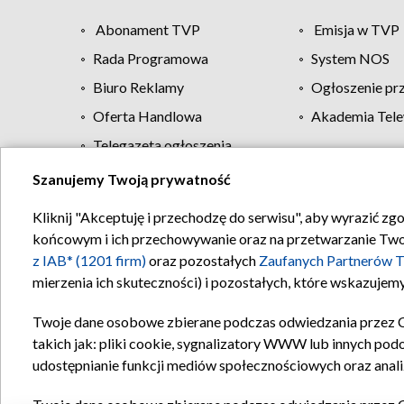
Abonament TVP
Emisja w TVP
Rada Programowa
System NOS
Biuro Reklamy
Ogłoszenie pr
Oferta Handlowa
Akademia Tele
Telegazeta ogłoszenia
Szanujemy Twoją prywatność
Regulamin TVP
Kliknij "Akceptuję i przechodzę do serwisu", aby wyrazić zg
końcowym i ich przechowywanie oraz na przetwarzanie Twoich
z IAB* (1201 firm)
oraz pozostałych
Zaufanych Partnerów T
mierzenia ich skuteczności) i pozostałych, które wskazujemy
Twoje dane osobowe zbierane podczas odwiedzania przez 
takich jak: pliki cookie, sygnalizatory WWW lub innych pod
udostępnianie funkcji mediów społecznościowych oraz anali