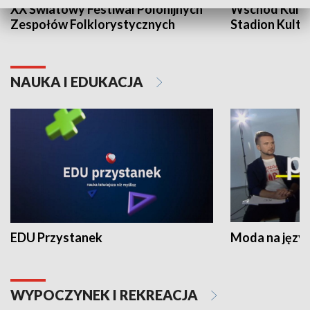
XX Światowy Festiwal Polonijnych
Wschód Kultur
Zespołów Folklorystycznych
Stadion Kultu
NAUKA I EDUKACJA
EDU Przystanek
Moda na język
WYPOCZYNEK I REKREACJA