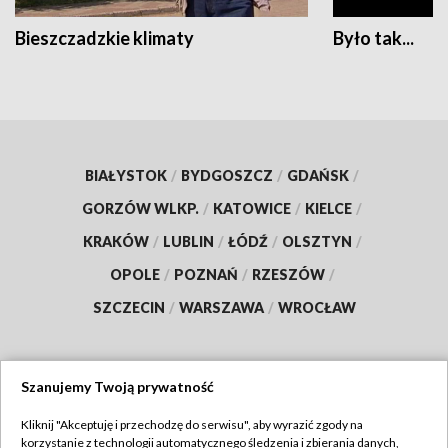
Bieszczadzkie klimaty
Było tak...
BIAŁYSTOK
/
BYDGOSZCZ
/
GDAŃSK
/
GORZÓW WLKP.
/
KATOWICE
/
KIELCE
/
KRAKÓW
/
LUBLIN
/
ŁÓDŹ
/
OLSZTYN
/
OPOLE
/
POZNAŃ
/
RZESZÓW
/
SZCZECIN
/
WARSZAWA
/
WROCŁAW
Szanujemy Twoją prywatność
Dołącz do nas:
Kliknij "Akceptuję i przechodzę do serwisu", aby wyrazić zgody na
korzystanie z technologii automatycznego śledzenia i zbierania danych,
TVP