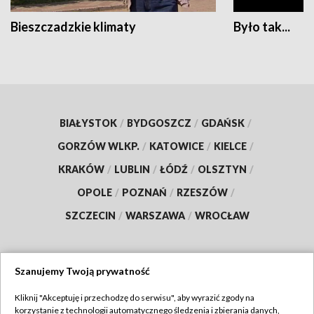
Bieszczadzkie klimaty
Było tak...
BIAŁYSTOK
/
BYDGOSZCZ
/
GDAŃSK
/
GORZÓW WLKP.
/
KATOWICE
/
KIELCE
/
KRAKÓW
/
LUBLIN
/
ŁÓDŹ
/
OLSZTYN
/
OPOLE
/
POZNAŃ
/
RZESZÓW
/
SZCZECIN
/
WARSZAWA
/
WROCŁAW
Szanujemy Twoją prywatność
Dołącz do nas:
Kliknij "Akceptuję i przechodzę do serwisu", aby wyrazić zgody na
korzystanie z technologii automatycznego śledzenia i zbierania danych,
TVP