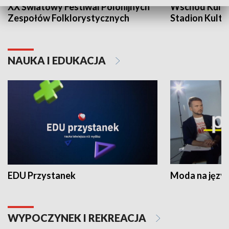
XX Światowy Festiwal Polonijnych
Wschód Kultur
Zespołów Folklorystycznych
Stadion Kultu
NAUKA I EDUKACJA
EDU Przystanek
Moda na język
WYPOCZYNEK I REKREACJA