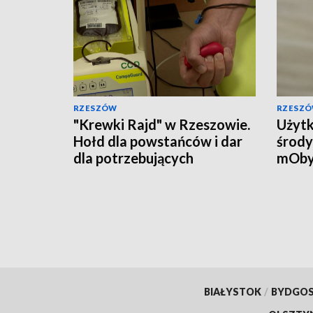
RZESZÓW
RZESZ
"Krewki Rajd" w Rzeszowie.
Użytk
Hołd dla powstańców i dar
środy
dla potrzebujących
mOby
przyw
doku
BIAŁYSTOK
/
BYDGO