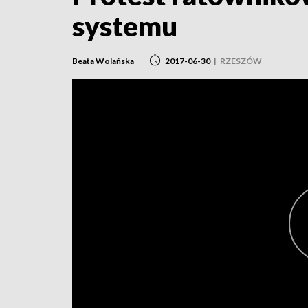
systemu
Beata Wolańska
2017-06-30
|
RZESZÓW