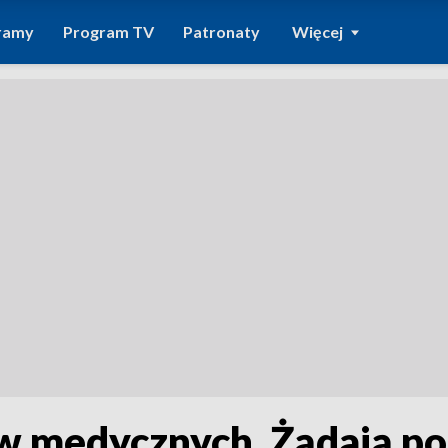
ramy
Program TV
Patronaty
Więcej
w medycznych. Żądają po