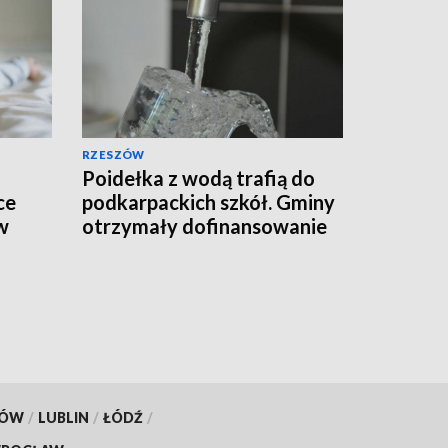
RZESZÓW
Poidełka z wodą trafią do
ce
podkarpackich szkół. Gminy
w
otrzymały dofinansowanie
KÓW
/
LUBLIN
/
ŁÓDŹ
/