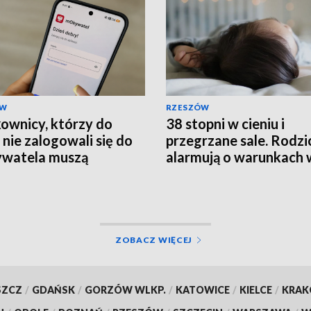
ÓW
RZESZÓW
ownicy, którzy do
38 stopni w cieniu i
 nie zalogowali się do
przegrzane sale. Rodzi
watela muszą
alarmują o warunkach 
rócić ważność
szpitalu
mentów
ZOBACZ WIĘCEJ
SZCZ
/
GDAŃSK
/
GORZÓW WLKP.
/
KATOWICE
/
KIELCE
/
KRA