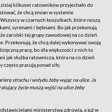
 dzisiaj kilkuset ratowników przyjechało do
stować, że chcą zmian w systemie
Wszyscy w czarnych koszulkach, które noszą
kami, syrenami i bębnami. Bo jak przekonują
 że zarobki tej grupy zawodowej na co dzień
kie. Przekonują, że chcą dalej wykonywać swoją
zięczną pracę, bo dla większości z nich to
ni jak służba ratownicza, która na co dzień
y często pracują ponad siły.
erę strachu i wstydu żeby wyjąc na ulice. Ja
 ratujący życie muszą wyjść na ulice żeby
edstawicielami ministerstwa zdrowia, a już w