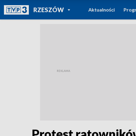
POWRÓT DO
RZESZÓW
Aktualności
Prog
TVP REGIONY
Protest ratownikó