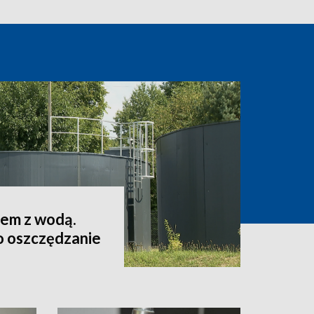
lem z wodą.
o oszczędzanie