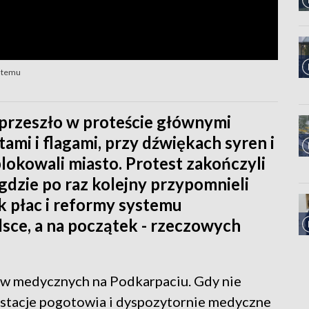
ystemu
przeszło w proteście głównymi
ami i flagami, przy dźwiękach syren i
okowali miasto. Protest zakończyli
zie po raz kolejny przypomnieli
k płac i reformy systemu
ce, a na początek - rzeczowych
ków medycznych na Podkarpaciu. Gdy nie
, stacje pogotowia i dyspozytornie medyczne