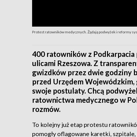
Protest ratowników medycznych. Żądają podwyżek i reformy s
400 ratowników z Podkarpacia 
ulicami Rzeszowa. Z transparent
gwizdków przez dwie godziny bl
przed Urzędem Wojewódzkim, gd
swoje postulaty. Chcą podwyże
ratownictwa medycznego w Pols
rozmów.
To kolejny już etap protestu ratowni
pomogły oflagowane karetki, szpitale