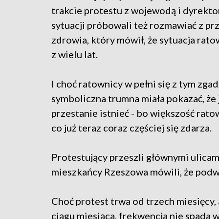
trakcie protestu z wojewodą i dyrektor
sytuacji próbowali też rozmawiać z 
zdrowia, który mówił, że sytuacja rat
z wielu lat.
I choć ratownicy w pełni się z tym zgad
symboliczna trumna miała pokazać, że j
przestanie istnieć - bo większość rato
co już teraz coraz częściej się zdarza.
Protestujący przeszli głównymi ulicami
mieszkańcy Rzeszowa mówili, że podwy
Choć protest trwa od trzech miesięcy, 
ciągu miesiąca, frekwencja nie spada w