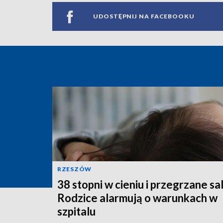
UDOSTĘPNIJ NA FACEBOOKU
RZESZÓW
38 stopni w cieniu i przegrzane sal
Rodzice alarmują o warunkach w
szpitalu