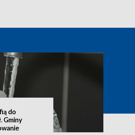
fią do
ł. Gminy
owanie