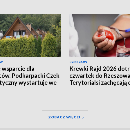
ÓW
RZESZÓW
wsparcie dla
Krewki Rajd 2026 dot
tów. Podkarpacki Czek
czwartek do Rzeszowa
tyczny wystartuje we
Terytorialsi zachęcają 
niu
oddawania krwi
ZOBACZ WIĘCEJ