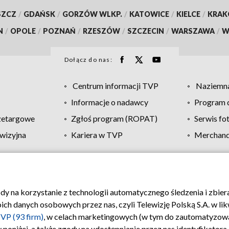
SZCZ
/
GDAŃSK
/
GORZÓW WLKP.
/
KATOWICE
/
KIELCE
/
KRA
N
/
OPOLE
/
POZNAŃ
/
RZESZÓW
/
SZCZECIN
/
WARSZAWA
/
W
Dołącz do nas:
Centrum informacji TVP
Naziemna
Informacje o nadawcy
Program d
zetargowe
Zgłoś program (ROPAT)
Serwis fo
wizyjna
Kariera w TVP
Merchandi
Polityka prywatności
Moje zgody
Pomoc
Biuro re
ody na korzystanie z technologii automatycznego śledzenia i zbie
 danych osobowych przez nas, czyli Telewizję Polską S.A. w likw
VP (93 firm)
, w celach marketingowych (w tym do zautomatyzow
 poniżej, a także zgody na udostępnianie przez nas identyfikator