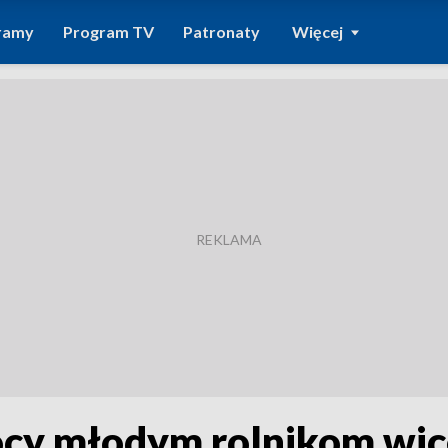
ramy
Program TV
Patronaty
Więcej
cy młodym rolnikom wic