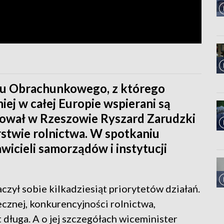
łu Obrachunkowego, z którego
iej w całej Europie wspierani są
tował w Rzeszowie Ryszard Zarudzki
rstwie rolnictwa. W spotkaniu
wicieli samorządów i instytucji
zył sobie kilkadziesiąt priorytetów działań.
ecznej, konkurencyjności rolnictwa,
t długa. A o jej szczegółach wiceminister