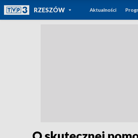
POWRÓT DO
RZESZÓW
Aktualności
Prog
TVP REGIONY
O skutecznej pomo