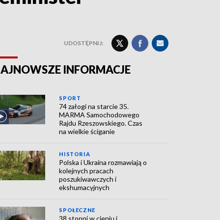
UDOSTĘPNIJ:
AJNOWSZE INFORMACJE
SPORT
74 załogi na starcie 35.
MARMA Samochodowego
Rajdu Rzeszowskiego. Czas
na wielkie ściganie
HISTORIA
Polska i Ukraina rozmawiają o
kolejnych pracach
poszukiwawczych i
ekshumacyjnych
SPOŁECZNE
38 stopni w cieniu i