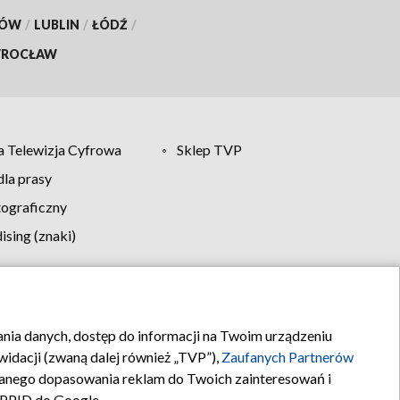
KÓW
/
LUBLIN
/
ŁÓDŹ
/
ROCŁAW
 Telewizja Cyfrowa
Sklep TVP
la prasy
tograficzny
sing (znaki)
klamy
Kontakt
rania danych, dostęp do informacji na Twoim urządzeniu
idacji (zwaną dalej również „TVP”),
Zaufanych Partnerów
anego dopasowania reklam do Twoich zainteresowań i
a PPID do Google.