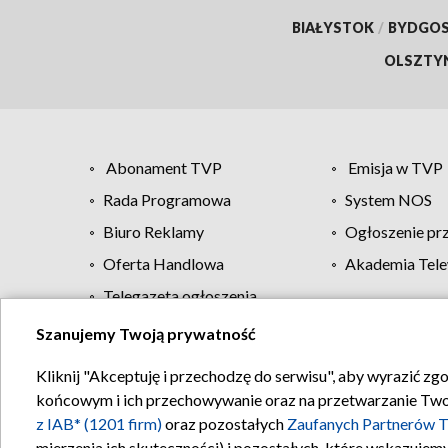
BIAŁYSTOK
/
BYDGO
OLSZTY
Abonament TVP
Emisja w TVP
Rada Programowa
System NOS
Biuro Reklamy
Ogłoszenie pr
Oferta Handlowa
Akademia Tele
Telegazeta ogłoszenia
Szanujemy Twoją prywatność
Regulamin TVP
Kliknij "Akceptuję i przechodzę do serwisu", aby wyrazić zg
końcowym i ich przechowywanie oraz na przetwarzanie Twoich
z IAB* (1201 firm)
oraz pozostałych
Zaufanych Partnerów T
mierzenia ich skuteczności) i pozostałych, które wskazujemy