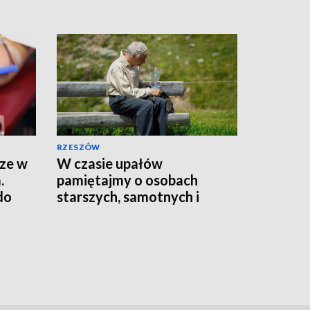
RZESZÓW
rze w
W czasie upałów
.
pamiętajmy o osobach
do
starszych, samotnych i
chorych