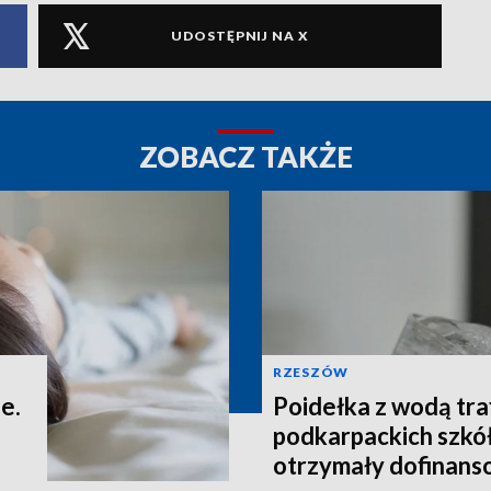
UDOSTĘPNIJ NA X
ZOBACZ TAKŻE
RZESZÓW
e.
Poidełka z wodą tra
podkarpackich szkó
otrzymały dofinans