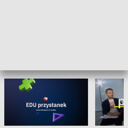
XX Światowy Festiwal Polonijnych
Wschód Kultur
Zespołów Folklorystycznych
Stadion Kultu
NAUKA I EDUKACJA