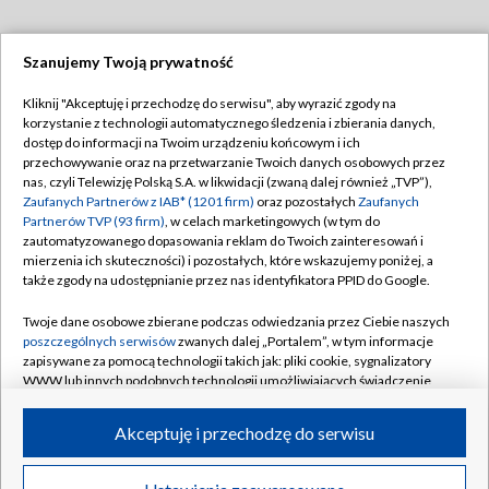
Szanujemy Twoją prywatność
Dołącz do nas:
Kliknij "Akceptuję i przechodzę do serwisu", aby wyrazić zgody na
korzystanie z technologii automatycznego śledzenia i zbierania danych,
TVP
dostęp do informacji na Twoim urządzeniu końcowym i ich
Abonament TVP
przechowywanie oraz na przetwarzanie Twoich danych osobowych przez
Regulamin TVP
nas, czyli Telewizję Polską S.A. w likwidacji (zwaną dalej również „TVP”),
Emisja w TVP
Polityka prywatności
Zaufanych Partnerów z IAB* (1201 firm)
oraz pozostałych
Zaufanych
Partnerów TVP (93 firm)
, w celach marketingowych (w tym do
Centrum informacji TVP
Moje zgody
zautomatyzowanego dopasowania reklam do Twoich zainteresowań i
mierzenia ich skuteczności) i pozostałych, które wskazujemy poniżej, a
Naziemna Telewizja Cyfrowa
Pomoc
także zgody na udostępnianie przez nas identyfikatora PPID do Google.
Sklep TVP
Biuro reklamy
Twoje dane osobowe zbierane podczas odwiedzania przez Ciebie naszych
Rada Programowa
Kontakt
poszczególnych serwisów
zwanych dalej „Portalem”, w tym informacje
zapisywane za pomocą technologii takich jak: pliki cookie, sygnalizatory
System NOS
WWW lub innych podobnych technologii umożliwiających świadczenie
dopasowanych i bezpiecznych usług, personalizację treści oraz reklam,
Informacje o nadawcy
Kanały
udostępnianie funkcji mediów społecznościowych oraz analizowanie
Akceptuję i przechodzę do serwisu
ruchu w Internecie.
Program dla prasy
©2026 Telewizja Polska S.A. w likwidacji
Biuro Reklamy
Twoje dane osobowe zbierane podczas odwiedzania przez Ciebie