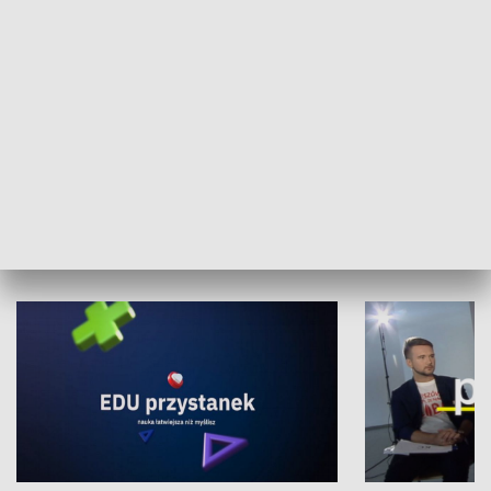
XX Światowy Festiwal Polonijnych
Wschód Kultur
Zespołów Folklorystycznych
Stadion Kultu
NAUKA I EDUKACJA