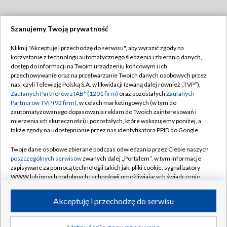
Szanujemy Twoją prywatność
Dołącz do nas:
Kliknij "Akceptuję i przechodzę do serwisu", aby wyrazić zgody na
korzystanie z technologii automatycznego śledzenia i zbierania danych,
TVP
dostęp do informacji na Twoim urządzeniu końcowym i ich
Abonament TVP
przechowywanie oraz na przetwarzanie Twoich danych osobowych przez
Regulamin TVP
nas, czyli Telewizję Polską S.A. w likwidacji (zwaną dalej również „TVP”),
Emisja w TVP
Polityka prywatności
Zaufanych Partnerów z IAB* (1201 firm)
oraz pozostałych
Zaufanych
Partnerów TVP (93 firm)
, w celach marketingowych (w tym do
Centrum informacji TVP
Moje zgody
zautomatyzowanego dopasowania reklam do Twoich zainteresowań i
mierzenia ich skuteczności) i pozostałych, które wskazujemy poniżej, a
Naziemna Telewizja Cyfrowa
Pomoc
także zgody na udostępnianie przez nas identyfikatora PPID do Google.
Sklep TVP
Biuro reklamy
Twoje dane osobowe zbierane podczas odwiedzania przez Ciebie naszych
Rada Programowa
Kontakt
poszczególnych serwisów
zwanych dalej „Portalem”, w tym informacje
zapisywane za pomocą technologii takich jak: pliki cookie, sygnalizatory
System NOS
WWW lub innych podobnych technologii umożliwiających świadczenie
dopasowanych i bezpiecznych usług, personalizację treści oraz reklam,
Informacje o nadawcy
Kanały
udostępnianie funkcji mediów społecznościowych oraz analizowanie
Akceptuję i przechodzę do serwisu
ruchu w Internecie.
Program dla prasy
©2026 Telewizja Polska S.A. w likwidacji
Biuro Reklamy
Twoje dane osobowe zbierane podczas odwiedzania przez Ciebie