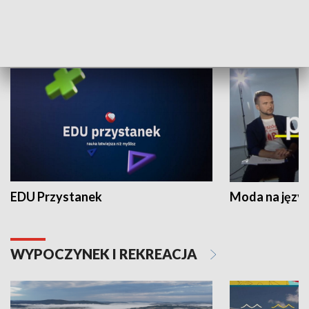
NAUKA I EDUKACJA
EDU Przystanek
Moda na język
WYPOCZYNEK I REKREACJA