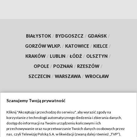
BIAŁYSTOK
/
BYDGOSZCZ
/
GDAŃSK
/
GORZÓW WLKP.
/
KATOWICE
/
KIELCE
/
KRAKÓW
/
LUBLIN
/
ŁÓDŹ
/
OLSZTYN
/
OPOLE
/
POZNAŃ
/
RZESZÓW
/
SZCZECIN
/
WARSZAWA
/
WROCŁAW
Szanujemy Twoją prywatność
Dołącz do nas:
Kliknij "Akceptuję i przechodzę do serwisu", aby wyrazić zgody na
korzystanie z technologii automatycznego śledzenia i zbierania danych,
TVP
dostęp do informacji na Twoim urządzeniu końcowym i ich
Abonament TVP
przechowywanie oraz na przetwarzanie Twoich danych osobowych przez
Regulamin TVP
nas, czyli Telewizję Polską S.A. w likwidacji (zwaną dalej również „TVP”),