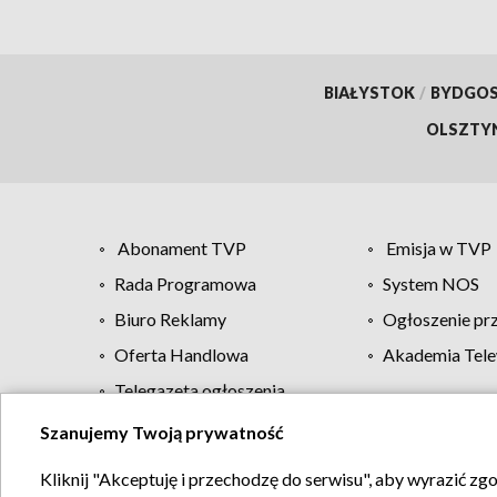
BIAŁYSTOK
/
BYDGO
OLSZTY
Abonament TVP
Emisja w TVP
Rada Programowa
System NOS
Biuro Reklamy
Ogłoszenie pr
Oferta Handlowa
Akademia Tele
Telegazeta ogłoszenia
Szanujemy Twoją prywatność
Regulamin TVP
Kliknij "Akceptuję i przechodzę do serwisu", aby wyrazić zg