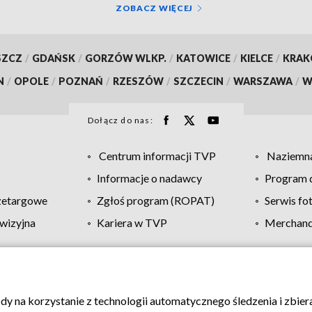
ZOBACZ WIĘCEJ
SZCZ
/
GDAŃSK
/
GORZÓW WLKP.
/
KATOWICE
/
KIELCE
/
KRA
N
/
OPOLE
/
POZNAŃ
/
RZESZÓW
/
SZCZECIN
/
WARSZAWA
/
W
Dołącz do nas:
Centrum informacji TVP
Naziemna
Informacje o nadawcy
Program d
zetargowe
Zgłoś program (ROPAT)
Serwis fo
wizyjna
Kariera w TVP
Merchandi
Polityka prywatności
Moje zgody
Pomoc
Biuro re
ody na korzystanie z technologii automatycznego śledzenia i zbie