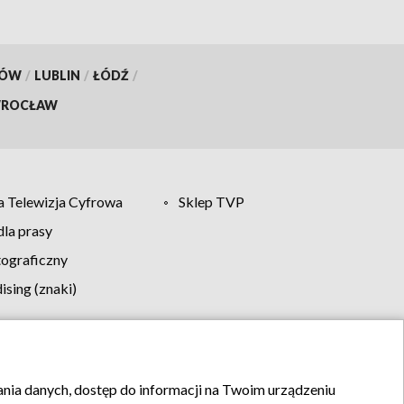
KÓW
/
LUBLIN
/
ŁÓDŹ
/
ROCŁAW
 Telewizja Cyfrowa
Sklep TVP
la prasy
tograficzny
sing (znaki)
klamy
Kontakt
rania danych, dostęp do informacji na Twoim urządzeniu