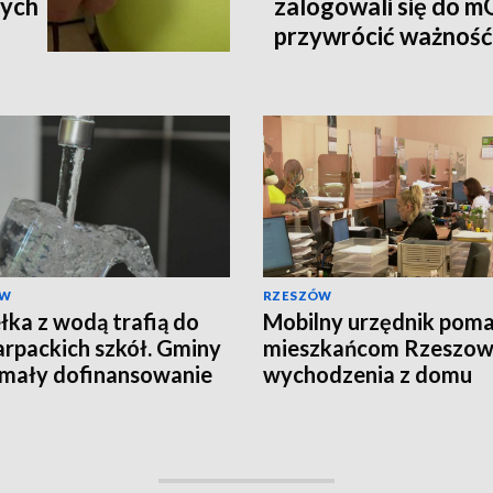
cych
zalogowali się do 
przywrócić ważnoś
ÓW
RZESZÓW
łka z wodą trafią do
Mobilny urzędnik pom
rpackich szkół. Gminy
mieszkańcom Rzeszow
mały dofinansowanie
wychodzenia z domu