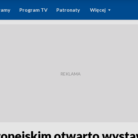
ramy
Program TV
Patronaty
Więcej
opejskim otwarto wysta