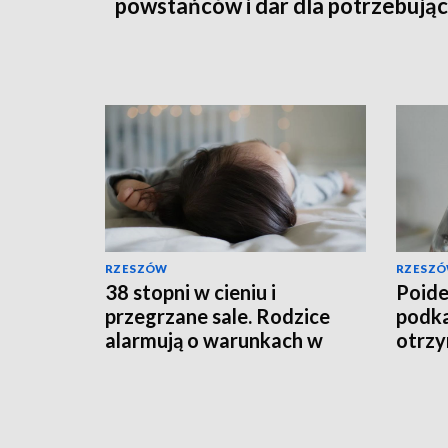
powstańców i dar dla potrzebują
RZESZÓW
RZESZ
38 stopni w cieniu i
Poide
przegrzane sale. Rodzice
podka
alarmują o warunkach w
otrzy
szpitalu