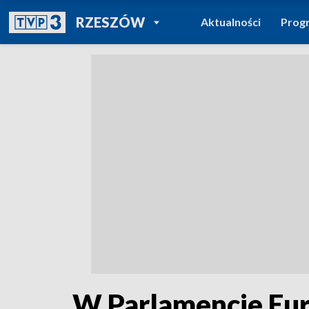
POWRÓT DO
RZESZÓW
Aktualności
Prog
TVP REGIONY
W Parlamencie Eur