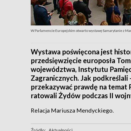
W Parlamencie Europejskim otwarto wystawę Samarytanie z Ma
Wystawa poświęcona jest histo
przedsięwzięcie europosła Tom
województwa, Instytutu Pamięc
Zagranicznych. Jak podkreślali
przekazywać prawdę na temat P
ratowali Żydów podczas II wojn
Relacja Mariusza Mendyckiego.
Źródło:
Aktualności