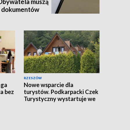
mObywatela muszą
ć dokumentów
RZESZÓW
aga
Nowe wsparcie dla
a bez
turystów. Podkarpacki Czek
Turystyczny wystartuje we
wrześniu