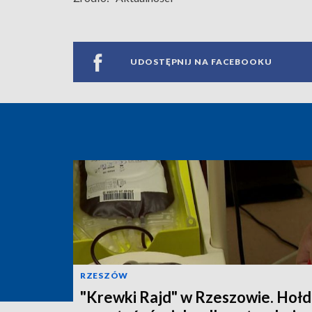
UDOSTĘPNIJ NA FACEBOOKU
RZESZÓW
"Krewki Rajd" w Rzeszowie. Hołd