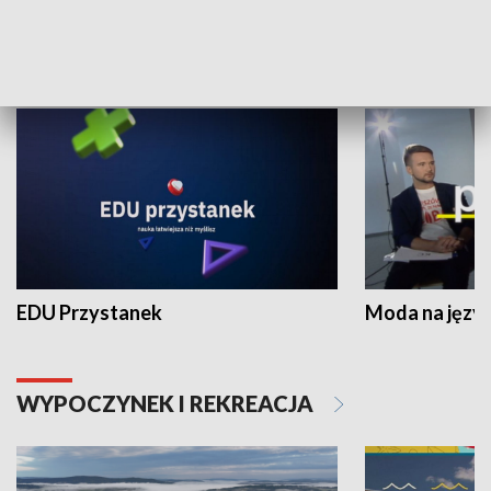
NAUKA I EDUKACJA
EDU Przystanek
Moda na język
WYPOCZYNEK I REKREACJA