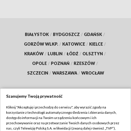
BIAŁYSTOK
/
BYDGOSZCZ
/
GDAŃSK
/
GORZÓW WLKP.
/
KATOWICE
/
KIELCE
/
KRAKÓW
/
LUBLIN
/
ŁÓDŹ
/
OLSZTYN
/
OPOLE
/
POZNAŃ
/
RZESZÓW
/
SZCZECIN
/
WARSZAWA
/
WROCŁAW
Szanujemy Twoją prywatność
Dołącz do nas:
Kliknij "Akceptuję i przechodzę do serwisu", aby wyrazić zgody na
korzystanie z technologii automatycznego śledzenia i zbierania danych,
TVP
dostęp do informacji na Twoim urządzeniu końcowym i ich
Abonament TVP
przechowywanie oraz na przetwarzanie Twoich danych osobowych przez
Regulamin TVP
nas, czyli Telewizję Polską S.A. w likwidacji (zwaną dalej również „TVP”),