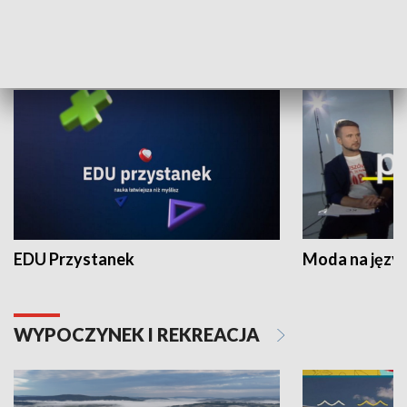
NAUKA I EDUKACJA
EDU Przystanek
Moda na język
WYPOCZYNEK I REKREACJA