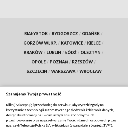
BIAŁYSTOK
/
BYDGOSZCZ
/
GDAŃSK
/
GORZÓW WLKP.
/
KATOWICE
/
KIELCE
/
KRAKÓW
/
LUBLIN
/
ŁÓDŹ
/
OLSZTYN
/
OPOLE
/
POZNAŃ
/
RZESZÓW
/
SZCZECIN
/
WARSZAWA
/
WROCŁAW
Szanujemy Twoją prywatność
Dołącz do nas:
Kliknij "Akceptuję i przechodzę do serwisu", aby wyrazić zgody na
korzystanie z technologii automatycznego śledzenia i zbierania danych,
TVP
dostęp do informacji na Twoim urządzeniu końcowym i ich
Abonament TVP
przechowywanie oraz na przetwarzanie Twoich danych osobowych przez
Regulamin TVP
nas, czyli Telewizję Polską S.A. w likwidacji (zwaną dalej również „TVP”),