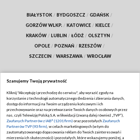
BIAŁYSTOK
/
BYDGOSZCZ
/
GDAŃSK
/
GORZÓW WLKP.
/
KATOWICE
/
KIELCE
/
KRAKÓW
/
LUBLIN
/
ŁÓDŹ
/
OLSZTYN
/
OPOLE
/
POZNAŃ
/
RZESZÓW
/
SZCZECIN
/
WARSZAWA
/
WROCŁAW
Szanujemy Twoją prywatność
Dołącz do nas:
Kliknij "Akceptuję i przechodzę do serwisu", aby wyrazić zgody na
korzystanie z technologii automatycznego śledzenia i zbierania danych,
TVP
dostęp do informacji na Twoim urządzeniu końcowym i ich
Abonament TVP
przechowywanie oraz na przetwarzanie Twoich danych osobowych przez
Regulamin TVP
nas, czyli Telewizję Polską S.A. w likwidacji (zwaną dalej również „TVP”),
Emisja w TVP
Polityka prywatności
Zaufanych Partnerów z IAB* (1201 firm)
oraz pozostałych
Zaufanych
Partnerów TVP (93 firm)
, w celach marketingowych (w tym do
Centrum informacji TVP
Moje zgody
zautomatyzowanego dopasowania reklam do Twoich zainteresowań i
mierzenia ich skuteczności) i pozostałych, które wskazujemy poniżej, a
Naziemna Telewizja Cyfrowa