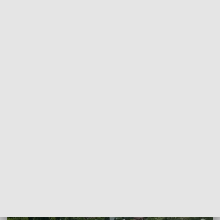
POWRÓT DO
RZESZÓW
TVP REGIONY
Dino Top Festiwal w Sędziszowie
Małopolskim
2017-06-25
Marcin Pawlak