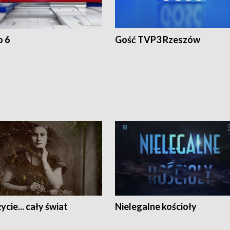
o 6
Gość TVP3 Rzeszów
ycie... cały świat
Nielegalne kościoły