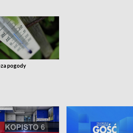
za pogody