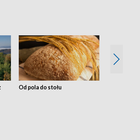
z
Od pola do stołu
50 lat ochro
przyrodnicz
Zachodnich