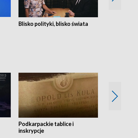
Blisko polityki, blisko świata
Popołudnie 
Podkarpackie tablice i
Szlakiem arc
inskrypcje
drewnianej