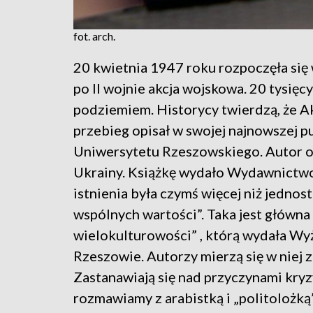
fot. arch.
20 kwietnia 1947 roku rozpoczęła się
po II wojnie akcja wojskowa. 20 tysięc
podziemiem. Historycy twierdzą, że Ak
przebieg opisał w swojej najnowszej pu
Uniwersytetu Rzeszowskiego. Autor od w
Ukrainy. Książkę wydało Wydawnictwo 
istnienia była czymś więcej niż jedno
wspólnych wartości”. Taka jest główna
wielokulturowości” , którą wydała Wyż
Rzeszowie. Autorzy mierzą się w niej z
Zastanawiają się nad przyczynami kryz
rozmawiamy z arabistką i „politolożką”