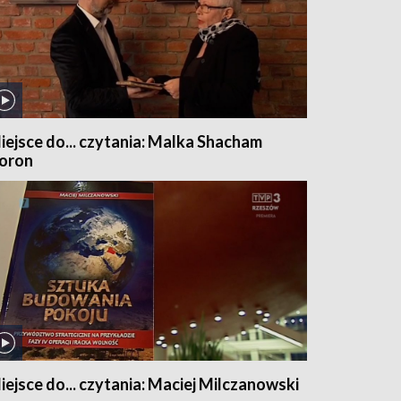
iejsce do... czytania: Malka Shacham
oron
iejsce do... czytania: Maciej Milczanowski