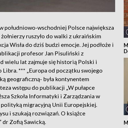
 w południowo-wschodniej Polsce największa
y żołnierzy ruszyło do walki z ukraińskim
cja Wisła do dziś budzi emocje. Jej podłoże i
M
D
blikacji profesor Jan Pisuliński z
ielu lat zajmuje się historią Polski i
Libra. *** „Europa od początku swojego
stką geograficzną- była kontynentem
 teza wstępu do publikacji „W pułapce
sza Szkoła Informatyki i Zarządzania w
 polityką migracyjną Unii Europejskiej.
ysu i szukają rozwiązań. O książce
 dr Zofią Sawicką.
M