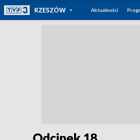
POWRÓT DO
RZESZÓW
Aktualności
Prog
TVP REGIONY
Odcinek 18