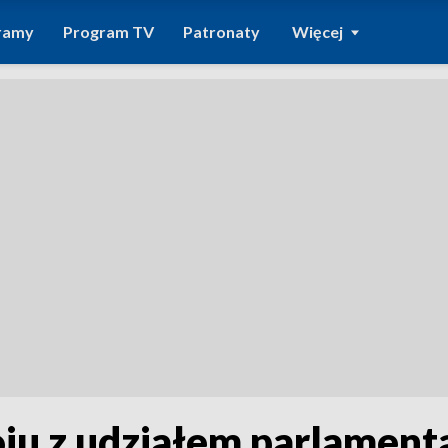
ramy
Program TV
Patronaty
Więcej
u z udziałem parlamentar