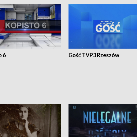
o 6
Gość TVP3 Rzeszów