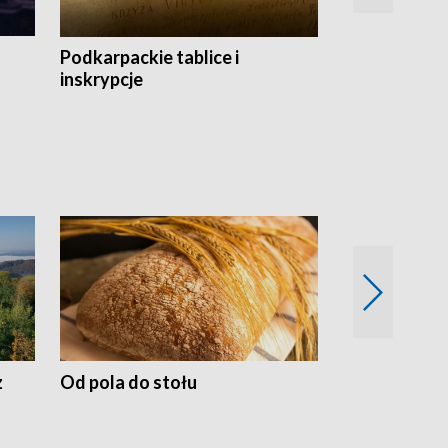
Podkarpackie tablice i
Szlakiem arc
inskrypcje
drewnianej
z
Od pola do stołu
50 lat ochro
przyrodnicz
Zachodnich