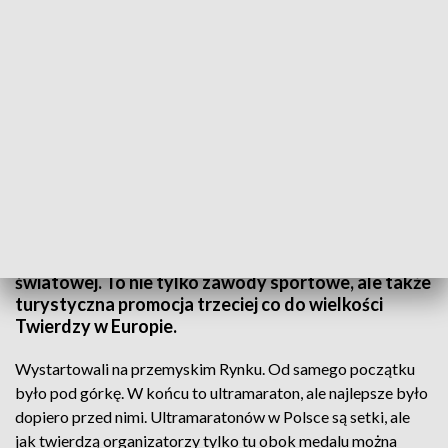
Bieganie z historią w tle, czyli ultramaraton wyszehradzki
Zawodnicy rywalizowali na wyjątkowej trasie
szlaku fortecznym z okresu pierwszej wojny
światowej. To nie tylko zawody sportowe, ale także
turystyczna promocja trzeciej co do wielkości
Twierdzy w Europie.
Wystartowali na przemyskim Rynku. Od samego początku
było pod górkę. W końcu to ultramaraton, ale najlepsze było
dopiero przed nimi. Ultramaratonów w Polsce są setki, ale
jak twierdzą organizatorzy tylko tu obok medalu można