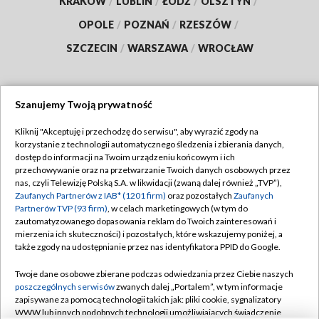
KRAKÓW
/
LUBLIN
/
ŁÓDŹ
/
OLSZTYN
/
OPOLE
/
POZNAŃ
/
RZESZÓW
/
SZCZECIN
/
WARSZAWA
/
WROCŁAW
Szanujemy Twoją prywatność
Dołącz do nas:
Kliknij "Akceptuję i przechodzę do serwisu", aby wyrazić zgody na
korzystanie z technologii automatycznego śledzenia i zbierania danych,
TVP
dostęp do informacji na Twoim urządzeniu końcowym i ich
Abonament TVP
przechowywanie oraz na przetwarzanie Twoich danych osobowych przez
Regulamin TVP
nas, czyli Telewizję Polską S.A. w likwidacji (zwaną dalej również „TVP”),
Emisja w TVP
Polityka prywatności
Zaufanych Partnerów z IAB* (1201 firm)
oraz pozostałych
Zaufanych
Partnerów TVP (93 firm)
, w celach marketingowych (w tym do
Centrum informacji TVP
Moje zgody
zautomatyzowanego dopasowania reklam do Twoich zainteresowań i
mierzenia ich skuteczności) i pozostałych, które wskazujemy poniżej, a
Naziemna Telewizja Cyfrowa
Pomoc
także zgody na udostępnianie przez nas identyfikatora PPID do Google.
Sklep TVP
Biuro reklamy
Twoje dane osobowe zbierane podczas odwiedzania przez Ciebie naszych
Rada Programowa
Kontakt
poszczególnych serwisów
zwanych dalej „Portalem”, w tym informacje
zapisywane za pomocą technologii takich jak: pliki cookie, sygnalizatory
System NOS
WWW lub innych podobnych technologii umożliwiających świadczenie