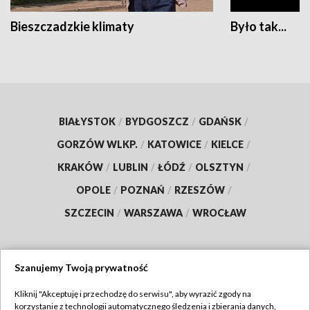
Bieszczadzkie klimaty
Było tak...
BIAŁYSTOK
/
BYDGOSZCZ
/
GDAŃSK
/
GORZÓW WLKP.
/
KATOWICE
/
KIELCE
/
KRAKÓW
/
LUBLIN
/
ŁÓDŹ
/
OLSZTYN
/
OPOLE
/
POZNAŃ
/
RZESZÓW
/
SZCZECIN
/
WARSZAWA
/
WROCŁAW
Szanujemy Twoją prywatność
Dołącz do nas:
Kliknij "Akceptuję i przechodzę do serwisu", aby wyrazić zgody na
korzystanie z technologii automatycznego śledzenia i zbierania danych,
TVP