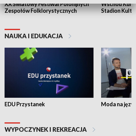
XX Światowy Festiwal Polonijnych
Wschód Kultur
Zespołów Folklorystycznych
Stadion Kultu
NAUKA I EDUKACJA
EDU Przystanek
Moda na język
WYPOCZYNEK I REKREACJA