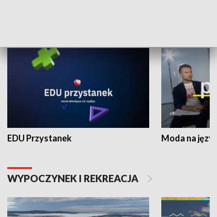
NAUKA I EDUKACJA
EDU Przystanek
Moda na język
WYPOCZYNEK I REKREACJA