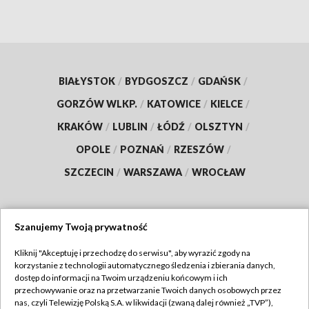
BIAŁYSTOK
/
BYDGOSZCZ
/
GDAŃSK
/
GORZÓW WLKP.
/
KATOWICE
/
KIELCE
/
KRAKÓW
/
LUBLIN
/
ŁÓDŹ
/
OLSZTYN
/
OPOLE
/
POZNAŃ
/
RZESZÓW
/
SZCZECIN
/
WARSZAWA
/
WROCŁAW
Szanujemy Twoją prywatność
Dołącz do nas:
Kliknij "Akceptuję i przechodzę do serwisu", aby wyrazić zgody na
korzystanie z technologii automatycznego śledzenia i zbierania danych,
TVP
dostęp do informacji na Twoim urządzeniu końcowym i ich
Abonament TVP
przechowywanie oraz na przetwarzanie Twoich danych osobowych przez
Regulamin TVP
nas, czyli Telewizję Polską S.A. w likwidacji (zwaną dalej również „TVP”),