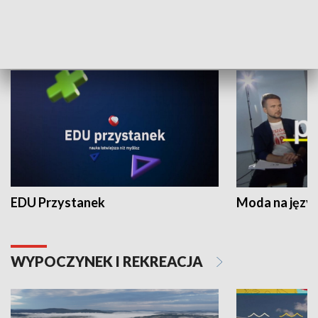
NAUKA I EDUKACJA
EDU Przystanek
Moda na język
WYPOCZYNEK I REKREACJA