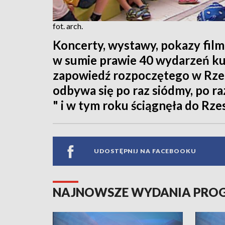
fot. arch.
Koncerty, wystawy, pokazy film
w sumie prawie 40 wydarzeń kul
zapowiedź rozpoczętego w Rzes
odbywa się po raz siódmy, po r
" i w tym roku ściągnęła do Rz
UDOSTĘPNIJ NA FACEBOOKU
NAJNOWSZE WYDANIA PR