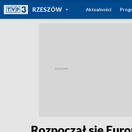
POWRÓT DO
RZESZÓW
Aktualności
Prog
TVP REGIONY
Rozpoczął się Euro