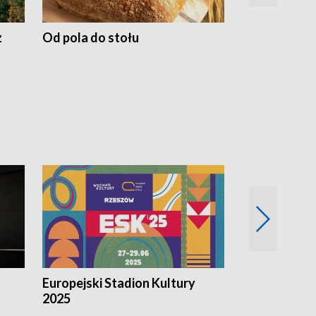
z
Od pola do stołu
50 lat ochro
przyrodnicz
Zachodnich
Europejski Stadion Kultury
Magazyn Kul
2025