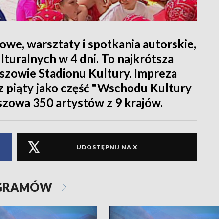
owe, warsztaty i spotkania autorskie,
turalnych w 4 dni. To najkrótsza
zowie Stadionu Kultury. Impreza
az piąty jako część "Wschodu Kultury
eszowa 350 artystów z 9 krajów.
UDOSTĘPNIJ NA X
OGRAMÓW