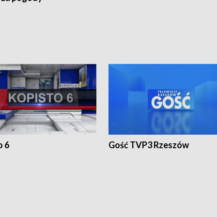
o 6
Gość TVP3 Rzeszów