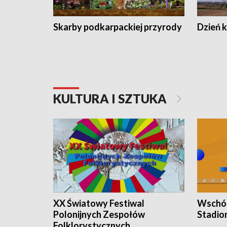
Skarby podkarpackiej przyrody
Dzień 
KULTURA I SZTUKA
XX Światowy Festiwal
Wschód
Polonijnych Zespołów
Stadio
Folklorystycznych