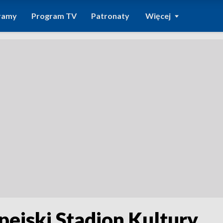
ramy
Program TV
Patronaty
Więcej
pejski Stadion Kultury