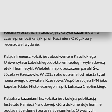
Książka wydana przez IPN zawiera 65 płomiennych kazań
rzeszowskiego kapłana i patrioty, który nie dał się złamać
komunistycznej władzy. Pod tytułem Z rzeszowskiej ambony
kryją się niedzielne, świąteczne, maryjne, okolicznościowe i
pasyjne homilie, wygłoszone przez księdza dra Ireneusza
Folcika w ostatnich latach. O języku tych kazań mówił w
czasie promocji książki prof. Kazimierz Ożóg, który
recenzował wydanie.
Ksiądz Ireneusz Folcik jest absolwentem Katolickiego
Uniwersytetu Lubelskiego, doktorem teologii, wykładowcą
etyki i homiletyki. Wieloletnim proboszczem parafii Św.
Józefa w Rzeszowie. W 2015 roku otrzymał od miasta tytuł
honorowego obywatela Rzeszowa. Współpracuje z IPN jako
kapelan Klubu Historycznego im. płk Łukasza Cieplińskiego.
Książka z kazaniami ks. Folcika jest kolejną publikacją
Instytutu Pamięci Narodowej, która dokumentuje homilie
pociągające tłumy i poruszające sumienia. O ważnych,