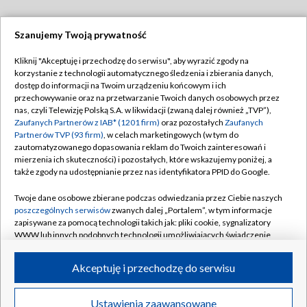
Szanujemy Twoją prywatność
Dołącz do nas:
Kliknij "Akceptuję i przechodzę do serwisu", aby wyrazić zgody na
korzystanie z technologii automatycznego śledzenia i zbierania danych,
TVP
dostęp do informacji na Twoim urządzeniu końcowym i ich
Abonament TVP
przechowywanie oraz na przetwarzanie Twoich danych osobowych przez
Regulamin TVP
nas, czyli Telewizję Polską S.A. w likwidacji (zwaną dalej również „TVP”),
Emisja w TVP
Polityka prywatności
Zaufanych Partnerów z IAB* (1201 firm)
oraz pozostałych
Zaufanych
Partnerów TVP (93 firm)
, w celach marketingowych (w tym do
Centrum informacji TVP
Moje zgody
zautomatyzowanego dopasowania reklam do Twoich zainteresowań i
mierzenia ich skuteczności) i pozostałych, które wskazujemy poniżej, a
Naziemna Telewizja Cyfrowa
Pomoc
także zgody na udostępnianie przez nas identyfikatora PPID do Google.
Sklep TVP
Biuro reklamy
Twoje dane osobowe zbierane podczas odwiedzania przez Ciebie naszych
Rada Programowa
Kontakt
poszczególnych serwisów
zwanych dalej „Portalem”, w tym informacje
zapisywane za pomocą technologii takich jak: pliki cookie, sygnalizatory
System NOS
WWW lub innych podobnych technologii umożliwiających świadczenie
dopasowanych i bezpiecznych usług, personalizację treści oraz reklam,
Informacje o nadawcy
Kanały
udostępnianie funkcji mediów społecznościowych oraz analizowanie
Akceptuję i przechodzę do serwisu
ruchu w Internecie.
Program dla prasy
©2026 Telewizja Polska S.A. w likwidacji
Biuro Reklamy
Twoje dane osobowe zbierane podczas odwiedzania przez Ciebie
Ustawienia zaawansowane