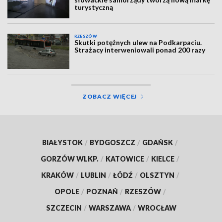
turystyczną
RZESZÓW
Skutki potężnych ulew na Podkarpaciu.
Strażacy interweniowali ponad 200 razy
ZOBACZ WIĘCEJ
BIAŁYSTOK
/
BYDGOSZCZ
/
GDAŃSK
/
GORZÓW WLKP.
/
KATOWICE
/
KIELCE
/
KRAKÓW
/
LUBLIN
/
ŁÓDŹ
/
OLSZTYN
/
OPOLE
/
POZNAŃ
/
RZESZÓW
/
SZCZECIN
/
WARSZAWA
/
WROCŁAW