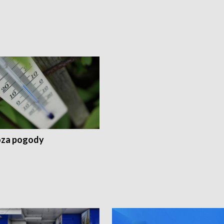
za pogody