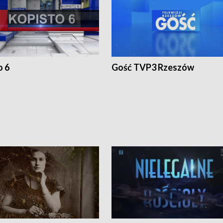
o 6
Gość TVP3 Rzeszów