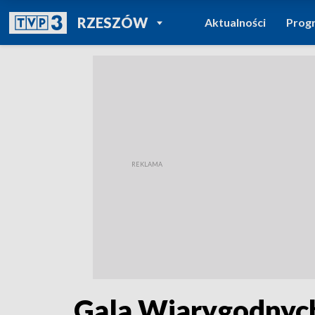
POWRÓT DO
RZESZÓW
Aktualności
Prog
TVP REGIONY
Gala Wiarygodnych