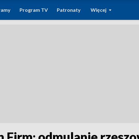
ramy
Program TV
Patronaty
Więcej
 Firm; odmulanie rzesz