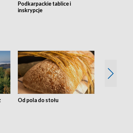
Podkarpackie tablice i
Szlakiem arc
inskrypcje
drewnianej
z
Od pola do stołu
50 lat ochro
przyrodnicz
Zachodnich