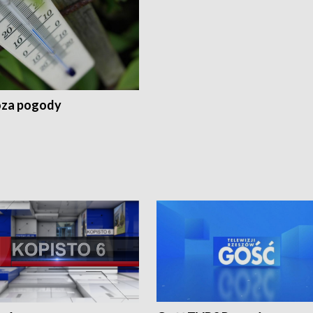
za pogody