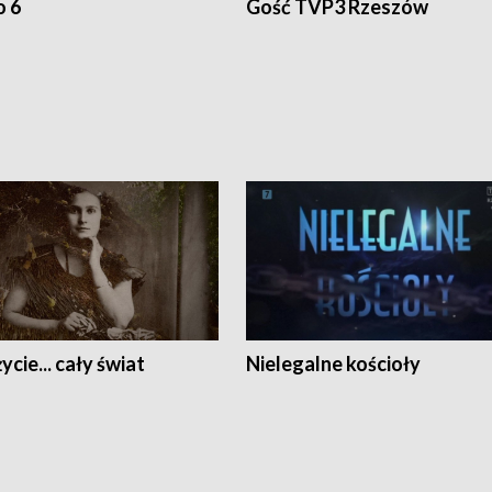
o 6
Gość TVP3 Rzeszów
ycie... cały świat
Nielegalne kościoły