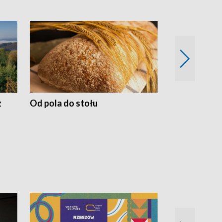
z
Od pola do stołu
50 lat ochro
przyrodnicz
Zachodnich