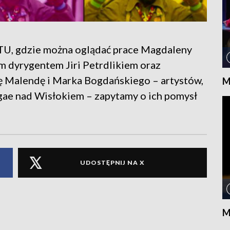
TU, gdzie można oglądać prace Magdaleny
m dyrygentem Jiri Petrdlikiem oraz
ię Malendę i Marka Bogdańskiego – artystów,
M
gae nad Wisłokiem – zapytamy o ich pomysł
UDOSTĘPNIJ NA X
M