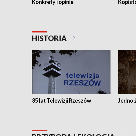
Konkrety i opinie
Kopist
HISTORIA
35 lat Telewizji Rzeszów
Jedno ż