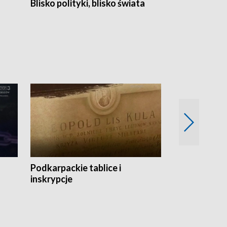
Blisko polityki, blisko świata
Popołudnie 
Podkarpackie tablice i
Szlakiem arc
inskrypcje
drewnianej