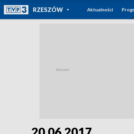
POWRÓT DO
RZESZÓW
Aktualności
Prog
TVP REGIONY
20.06.2017