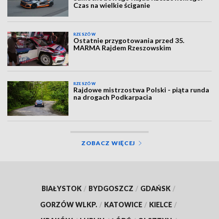
Czas na wielkie ściganie
RZESZÓW
Ostatnie przygotowania przed 35.
MARMA Rajdem Rzeszowskim
RZESZÓW
Rajdowe mistrzostwa Polski - piąta runda
na drogach Podkarpacia
ZOBACZ WIĘCEJ
BIAŁYSTOK
/
BYDGOSZCZ
/
GDAŃSK
/
GORZÓW WLKP.
/
KATOWICE
/
KIELCE
/