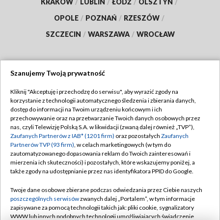
KRAKÓW
/
LUBLIN
/
ŁÓDŹ
/
OLSZTYN
/
OPOLE
/
POZNAŃ
/
RZESZÓW
/
SZCZECIN
/
WARSZAWA
/
WROCŁAW
Szanujemy Twoją prywatność
Dołącz do nas:
Kliknij "Akceptuję i przechodzę do serwisu", aby wyrazić zgody na
korzystanie z technologii automatycznego śledzenia i zbierania danych,
TVP
dostęp do informacji na Twoim urządzeniu końcowym i ich
Abonament TVP
przechowywanie oraz na przetwarzanie Twoich danych osobowych przez
Regulamin TVP
nas, czyli Telewizję Polską S.A. w likwidacji (zwaną dalej również „TVP”),
Emisja w TVP
Polityka prywatności
Zaufanych Partnerów z IAB* (1201 firm)
oraz pozostałych
Zaufanych
Partnerów TVP (93 firm)
, w celach marketingowych (w tym do
Centrum informacji TVP
Moje zgody
zautomatyzowanego dopasowania reklam do Twoich zainteresowań i
mierzenia ich skuteczności) i pozostałych, które wskazujemy poniżej, a
Naziemna Telewizja Cyfrowa
Pomoc
także zgody na udostępnianie przez nas identyfikatora PPID do Google.
Sklep TVP
Biuro reklamy
Twoje dane osobowe zbierane podczas odwiedzania przez Ciebie naszych
Rada Programowa
Kontakt
poszczególnych serwisów
zwanych dalej „Portalem”, w tym informacje
zapisywane za pomocą technologii takich jak: pliki cookie, sygnalizatory
System NOS
WWW lub innych podobnych technologii umożliwiających świadczenie