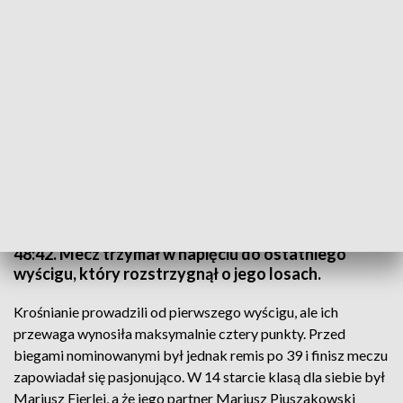
KSM Krosno pokonał Kolejarza Opole 48 do 42
Krośnieński KSM w arcyważnym dla udziału w
rundzie play-off meczu pokonał Kolejarza Opole
48:42. Mecz trzymał w napięciu do ostatniego
wyścigu, który rozstrzygnął o jego losach.
Krośnianie prowadzili od pierwszego wyścigu, ale ich
przewaga wynosiła maksymalnie cztery punkty. Przed
biegami nominowanymi był jednak remis po 39 i finisz meczu
zapowiadał się pasjonująco. W 14 starcie klasą dla siebie był
Mariusz Fierlej, a że jego partner Mariusz Piuszakowski