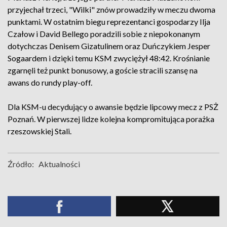
przyjechał trzeci, "Wilki" znów prowadziły w meczu dwoma
punktami. W ostatnim biegu reprezentanci gospodarzy Ilja
Czałow i David Bellego poradzili sobie z niepokonanym
dotychczas Denisem Gizatulinem oraz Duńczykiem Jesper
Sogaardem i dzięki temu KSM zwyciężył 48:42. Krośnianie
zgarnęli też punkt bonusowy, a goście stracili szansę na
awans do rundy play-off.
Dla KSM-u decydujący o awansie będzie lipcowy mecz z PSŻ
Poznań. W pierwszej lidze kolejna kompromitująca porażka
rzeszowskiej Stali.
Źródło:
Aktualności