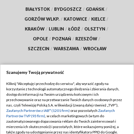
BIAŁYSTOK
/
BYDGOSZCZ
/
GDAŃSK
/
GORZÓW WLKP.
/
KATOWICE
/
KIELCE
/
KRAKÓW
/
LUBLIN
/
ŁÓDŹ
/
OLSZTYN
/
OPOLE
/
POZNAŃ
/
RZESZÓW
/
SZCZECIN
/
WARSZAWA
/
WROCŁAW
Szanujemy Twoją prywatność
Dołącz do nas:
Kliknij "Akceptuję i przechodzę do serwisu", aby wyrazić zgody na
korzystanie z technologii automatycznego śledzenia i zbierania danych,
TVP
dostęp do informacji na Twoim urządzeniu końcowym i ich
Abonament TVP
przechowywanie oraz na przetwarzanie Twoich danych osobowych przez
Regulamin TVP
nas, czyli Telewizję Polską S.A. w likwidacji (zwaną dalej również „TVP”),
Emisja w TVP
Polityka prywatności
Zaufanych Partnerów z IAB* (1201 firm)
oraz pozostałych
Zaufanych
Partnerów TVP (93 firm)
, w celach marketingowych (w tym do
Centrum informacji TVP
Moje zgody
zautomatyzowanego dopasowania reklam do Twoich zainteresowań i
mierzenia ich skuteczności) i pozostałych, które wskazujemy poniżej, a
Naziemna Telewizja Cyfrowa
Pomoc
także zgody na udostępnianie przez nas identyfikatora PPID do Google.