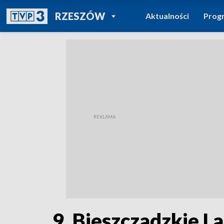
POWRÓT DO
RZESZÓW
Aktualności
Prog
TVP REGIONY
9. Bieszczadzkie L