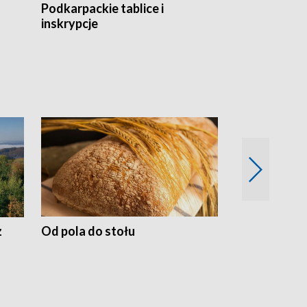
Podkarpackie tablice i
Szlakiem arc
inskrypcje
drewnianej
z
Od pola do stołu
50 lat ochro
przyrodnicz
Zachodnich