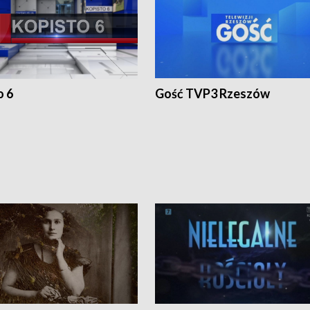
o 6
Gość TVP3 Rzeszów