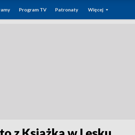
ramy
Program TV
Patronaty
Więcej
ato z Książką w Lesku