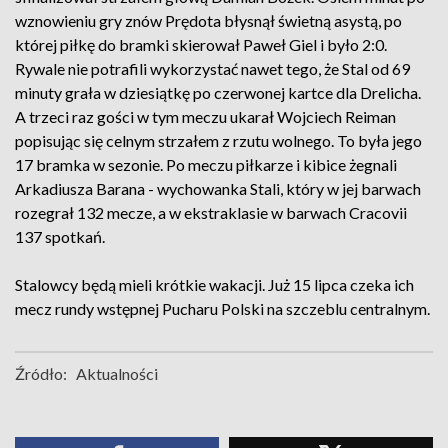
wznowieniu gry znów Prędota błysnął świetną asystą, po
której piłkę do bramki skierował Paweł Giel i było 2:0.
Rywale nie potrafili wykorzystać nawet tego, że Stal od 69
minuty grała w dziesiątkę po czerwonej kartce dla Drelicha.
A trzeci raz gości w tym meczu ukarał Wojciech Reiman
popisując się celnym strzałem z rzutu wolnego. To była jego
17 bramka w sezonie. Po meczu piłkarze i kibice żegnali
Arkadiusza Barana - wychowanka Stali, który w jej barwach
rozegrał 132 mecze, a w ekstraklasie w barwach Cracovii
137 spotkań.
Stalowcy będą mieli krótkie wakacji. Już 15 lipca czeka ich
mecz rundy wstępnej Pucharu Polski na szczeblu centralnym.
Źródło:
Aktualności