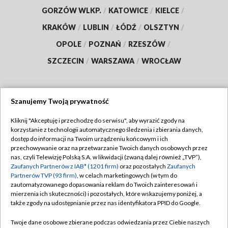
GORZÓW WLKP.
/
KATOWICE
/
KIELCE
/
KRAKÓW
/
LUBLIN
/
ŁÓDŹ
/
OLSZTYN
/
OPOLE
/
POZNAŃ
/
RZESZÓW
/
SZCZECIN
/
WARSZAWA
/
WROCŁAW
Szanujemy Twoją prywatność
Dołącz do nas:
Kliknij "Akceptuję i przechodzę do serwisu", aby wyrazić zgody na
korzystanie z technologii automatycznego śledzenia i zbierania danych,
TVP
dostęp do informacji na Twoim urządzeniu końcowym i ich
Abonament TVP
przechowywanie oraz na przetwarzanie Twoich danych osobowych przez
Regulamin TVP
nas, czyli Telewizję Polską S.A. w likwidacji (zwaną dalej również „TVP”),
Emisja w TVP
Polityka prywatności
Zaufanych Partnerów z IAB* (1201 firm)
oraz pozostałych
Zaufanych
Partnerów TVP (93 firm)
, w celach marketingowych (w tym do
Centrum informacji TVP
Moje zgody
zautomatyzowanego dopasowania reklam do Twoich zainteresowań i
mierzenia ich skuteczności) i pozostałych, które wskazujemy poniżej, a
Naziemna Telewizja Cyfrowa
Pomoc
także zgody na udostępnianie przez nas identyfikatora PPID do Google.
Sklep TVP
Biuro reklamy
Twoje dane osobowe zbierane podczas odwiedzania przez Ciebie naszych