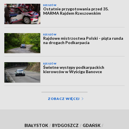
RZESZÓW
Ostatnie przygotowania przed 35.
MARMA Rajdem Rzeszowskim
RZESZÓW
Rajdowe mistrzostwa Polski - piąta runda
na drogach Podkarpacia
RZESZÓW
Świetne występy podkarpackich
kierowców w Wyścigu Banovce
ZOBACZ WIĘCEJ
BIAŁYSTOK
/
BYDGOSZCZ
/
GDAŃSK
/