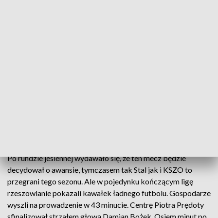
Piłkarze Stali Rzeszów zakończyli sezon zwycięstwem
Trzecioligowi piłkarze Stali Rzeszów zakończyli
sezon efektownym zwycięstwem. Biało-niebiescy
pokonali KSZO Ostrowiec Świętokrzyski 3:0.
Po rundzie jesiennej wydawało się, że ten mecz będzie
decydował o awansie, tymczasem tak Stal jak i KSZO to
przegrani tego sezonu. Ale w pojedynku kończącym ligę
rzeszowianie pokazali kawałek ładnego futbolu. Gospodarze
wyszli na prowadzenie w 43 minucie. Centrę Piotra Prędoty
sfinalizował strzałem głową Damian Bożek. Osiem minut po