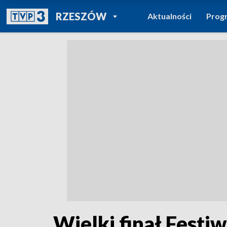
POWRÓT DO
RZESZÓW
Aktualności
Prog
TVP REGIONY
Wielki finał Festiw