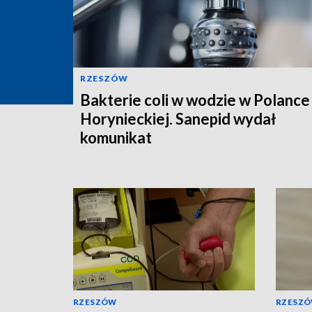
RZESZÓW
Bakterie coli w wodzie w Polance
Horynieckiej. Sanepid wydał
komunikat
RZESZÓW
RZESZ