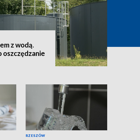
lem z wodą.
o oszczędzanie
RZESZÓW