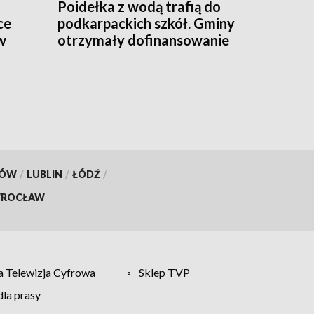
Poidełka z wodą trafią do
ce
podkarpackich szkół. Gminy
w
otrzymały dofinansowanie
KÓW
/
LUBLIN
/
ŁÓDŹ
/
ROCŁAW
 Telewizja Cyfrowa
Sklep TVP
la prasy