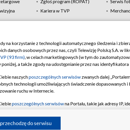
zetargowe
Zgłoś program (ROPAT)
Serwis fo
wizyjna
Kariera w TVP
Merchandi
Polityka prywatności
Moje zgody
Pomoc
Biuro re
ody na korzystanie z technologii automatycznego śledzenia i zbie
 danych osobowych przez nas, czyli Telewizję Polską S.A. w likw
VP (93 firm)
, w celach marketingowych (w tym do zautomatyzow
 poniżej, a także zgody na udostępnianie przez nas identyfikator
Ciebie naszych
poszczególnych serwisów
zwanych dalej „Portalem
obnych technologii umożliwiających świadczenie dopasowanych i be
zowanie ruchu w Internecie.
Ciebie
poszczególnych serwisów
na Portalu, takie jak adresy IP, 
sach Portalu czy historia odwiedzin będą przetwarzane przez TV
ji: przechowywania informacji na urządzeniu lub dostęp do nich,
©2026 Telewizja Polska S.A. w likwidacji
 przechodzę do serwisu
enia profilu spersonalizowanych treści, wyboru spersonalizowany