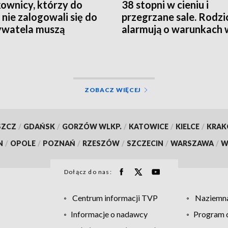
ownicy, którzy do
38 stopni w cieniu i
 nie zalogowali się do
przegrzane sale. Rodzi
watela muszą
alarmują o warunkach 
rócić ważność
szpitalu
mentów
ZOBACZ WIĘCEJ
SZCZ
/
GDAŃSK
/
GORZÓW WLKP.
/
KATOWICE
/
KIELCE
/
KRA
N
/
OPOLE
/
POZNAŃ
/
RZESZÓW
/
SZCZECIN
/
WARSZAWA
/
W
Dołącz do nas:
Centrum informacji TVP
Naziemna
Informacje o nadawcy
Program d