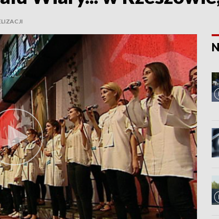
LIZACJI
N