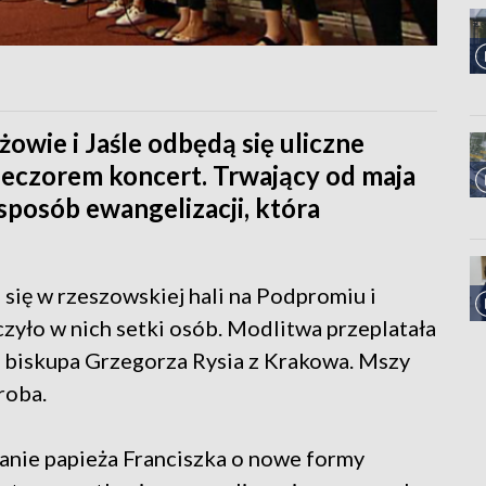
wie i Jaśle odbędą się uliczne
ieczorem koncert. Trwający od maja
sposób ewangelizacji, która
 się w rzeszowskiej hali na Podpromiu i
czyło w nich setki osób. Modlitwa przeplatała
 biskupa Grzegorza Rysia z Krakowa. Mszy
roba.
anie papieża Franciszka o nowe formy