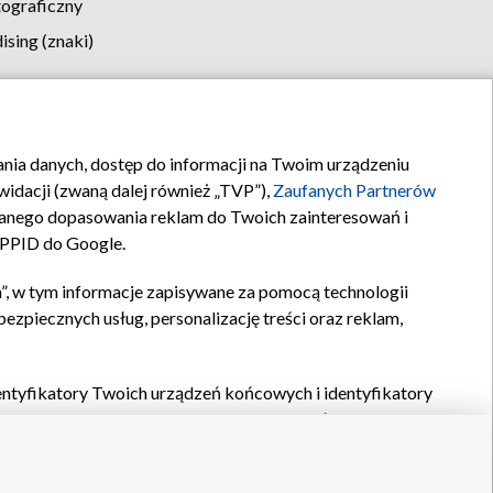
tograficzny
sing (znaki)
klamy
Kontakt
rania danych, dostęp do informacji na Twoim urządzeniu
idacji (zwaną dalej również „TVP”),
Zaufanych Partnerów
anego dopasowania reklam do Twoich zainteresowań i
a PPID do Google.
”, w tym informacje zapisywane za pomocą technologii
zpiecznych usług, personalizację treści oraz reklam,
identyfikatory Twoich urządzeń końcowych i identyfikatory
P,
Zaufanych Partnerów z IAB
oraz pozostałych
Zaufanych
 wyboru podstawowych reklam, wyboru spersonalizowanych
ch treści, pomiaru wydajności reklam, pomiaru wydajności