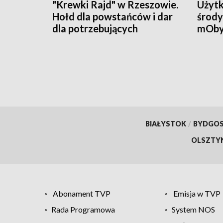
"Krewki Rajd" w Rzeszowie.
Użytk
Hołd dla powstańców i dar
środy
dla potrzebujących
mOby
przyw
doku
BIAŁYSTOK
/
BYDGO
OLSZTY
Abonament TVP
Emisja w TVP
Rada Programowa
System NOS