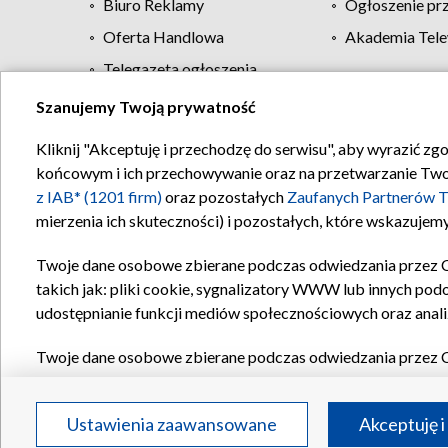
Biuro Reklamy
Ogłoszenie pr
Oferta Handlowa
Akademia Tele
Telegazeta ogłoszenia
Szanujemy Twoją prywatność
Regulamin TVP
Kliknij "Akceptuję i przechodzę do serwisu", aby wyrazić zg
końcowym i ich przechowywanie oraz na przetwarzanie Twoich
z IAB* (1201 firm)
oraz pozostałych
Zaufanych Partnerów T
mierzenia ich skuteczności) i pozostałych, które wskazujemy
Twoje dane osobowe zbierane podczas odwiedzania przez 
takich jak: pliki cookie, sygnalizatory WWW lub innych pod
udostępnianie funkcji mediów społecznościowych oraz anali
Twoje dane osobowe zbierane podczas odwiedzania przez 
plików cookie, informacje o Twoich wyszukiwaniach w serwi
Partnerów TVP
dla realizacji następujących celów i funkc
Ustawienia zaawansowane
Akceptuję i
reklam, tworzenia profilu spersonalizowanych reklam, tworz