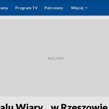
ramy
Program TV
Patronaty
Więcej
alu Wiary... w Rzeszowie,