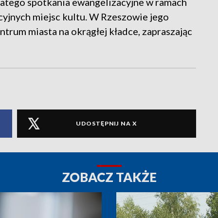
Dlatego spotkania ewangelizacyjne w ramach
ycyjnych miejsc kultu. W Rzeszowie jego
entrum miasta na okrągłej kładce, zapraszając
UDOSTĘPNIJ NA X
ZOBACZ TAKŻE