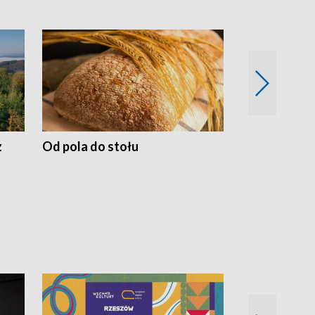
z
Od pola do stołu
50 lat ochro
przyrodnicz
Zachodnich