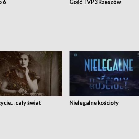
o 6
Gość TVP3 Rzeszów
ycie... cały świat
Nielegalne kościoły