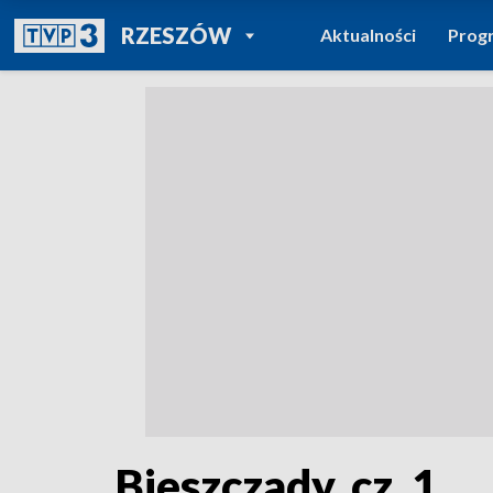
POWRÓT DO
RZESZÓW
Aktualności
Prog
TVP REGIONY
Bieszczady, cz. 1