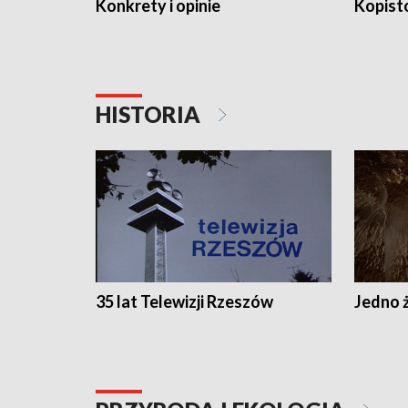
Konkrety i opinie
Kopist
HISTORIA
35 lat Telewizji Rzeszów
Jedno ż