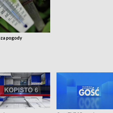
za pogody