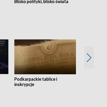
Blisko polityki, blisko świata
Popołudnie 
Podkarpackie tablice i
Szlakiem arc
inskrypcje
drewnianej