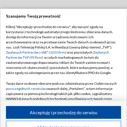
Szanujemy Twoją prywatność
Dołącz do nas:
Kliknij "Akceptuję i przechodzę do serwisu", aby wyrazić zgody na
korzystanie z technologii automatycznego śledzenia i zbierania danych,
TVP
dostęp do informacji na Twoim urządzeniu końcowym i ich
Abonament TVP
przechowywanie oraz na przetwarzanie Twoich danych osobowych przez
Regulamin TVP
nas, czyli Telewizję Polską S.A. w likwidacji (zwaną dalej również „TVP”),
Emisja w TVP
Polityka prywatności
Zaufanych Partnerów z IAB* (1201 firm)
oraz pozostałych
Zaufanych
Partnerów TVP (93 firm)
, w celach marketingowych (w tym do
Centrum informacji TVP
Moje zgody
zautomatyzowanego dopasowania reklam do Twoich zainteresowań i
mierzenia ich skuteczności) i pozostałych, które wskazujemy poniżej, a
Naziemna Telewizja Cyfrowa
Pomoc
także zgody na udostępnianie przez nas identyfikatora PPID do Google.
Sklep TVP
Biuro reklamy
Twoje dane osobowe zbierane podczas odwiedzania przez Ciebie naszych
Rada Programowa
Kontakt
poszczególnych serwisów
zwanych dalej „Portalem”, w tym informacje
zapisywane za pomocą technologii takich jak: pliki cookie, sygnalizatory
System NOS
WWW lub innych podobnych technologii umożliwiających świadczenie
dopasowanych i bezpiecznych usług, personalizację treści oraz reklam,
Informacje o nadawcy
Kanały
udostępnianie funkcji mediów społecznościowych oraz analizowanie
Akceptuję i przechodzę do serwisu
ruchu w Internecie.
Program dla prasy
©2026 Telewizja Polska S.A. w likwidacji
Biuro Reklamy
Twoje dane osobowe zbierane podczas odwiedzania przez Ciebie