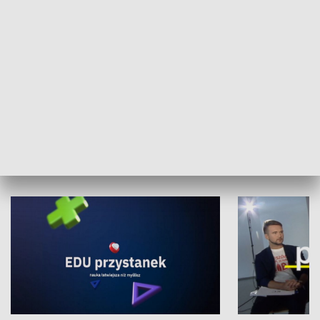
XX Światowy Festiwal Polonijnych
Wschód Kultur
Zespołów Folklorystycznych
Stadion Kultu
NAUKA I EDUKACJA