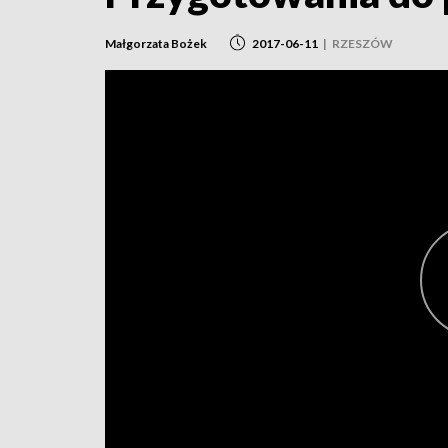
Małgorzata Bożek
2017-06-11
|
RZESZÓW