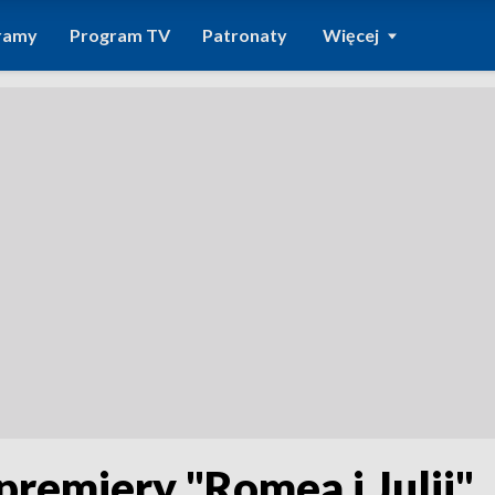
ramy
Program TV
Patronaty
Więcej
remiery "Romea i Julii"