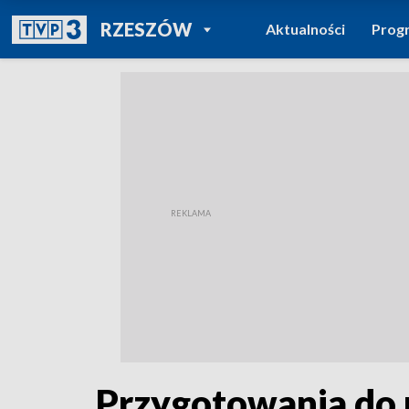
POWRÓT DO
RZESZÓW
Aktualności
Prog
TVP REGIONY
Przygotowania do p