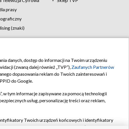
 Telewizja Cyfrowa
Sklep TVP
la prasy
tograficzny
sing (znaki)
klamy
Kontakt
rania danych, dostęp do informacji na Twoim urządzeniu
idacji (zwaną dalej również „TVP”),
Zaufanych Partnerów
anego dopasowania reklam do Twoich zainteresowań i
a PPID do Google.
”, w tym informacje zapisywane za pomocą technologii
zpiecznych usług, personalizację treści oraz reklam,
identyfikatory Twoich urządzeń końcowych i identyfikatory
P,
Zaufanych Partnerów z IAB
oraz pozostałych
Zaufanych