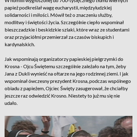
W homilii wygłoszonej do 700-tysięcznego tłumu wiernych
papież podkreślał wagę eucharystii, międzyludzkiej
solidarności i miłości. Mówił też o znaczeniu służby,
modlitwy i świętości życia. Szczególnie ciepło wspominał
bieszczadzkie i beskidzkie szlaki, które wraz ze studentami
oraz przyjaciółmi przemierzał za czasów biskupich i
kardynalskich.
Jak wspominają organizatorzy papieskiej pielgrzymki do
Krosna - Ojcu Świętemu szczególnie zależało na tym, żeby
Jana z Dukli wynieść na ołtarze na jego rodzinnej ziemi. I jak
wspominał ówczesny prezydent Krosna, podczas wspólnego
obiadu z papieżem, Ojciec Święty zasugerował, że chciałby
jeszcze raz odwiedzić Krosno. Niestety to już mu się nie
udało.