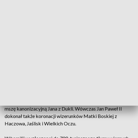
Jan Paweł II Krosno i Duklę odwiedził podczas swojej szóstej
pielgrzymki do Polski. Przebiegała ona pod hasłem Chrystus
wczoraj, dziś i na wieki. Na Podkarpaciu papież przebywał 9 i
10 czerwca 1997 roku. Głównym wydarzeniem jego wizyty
była msza kanonizacyjna Jana z Dukli.
Wizyta na Podkarpaciu rozpoczęła się wraz z lądowaniem
papieskiego śmigłowca w Targowiskach koło Krosna.
Stamtąd Jan Paweł II przejechał do Dukli, gdzie modlił się
przy grobie - wówczas jeszcze błogosławionego - Jana z
Dukli. Nazajutrz, we wtorek 10 czerwca, papież odwiedził
kościół w Miejscu Piastowym. A o 9:30 w Krośnie odprawił
mszę kanonizacyjną Jana z Dukli. Wówczas Jan Paweł II
dokonał także koronacji wizerunków Matki Boskiej z
Haczowa, Jaślisk i Wielkich Oczu.