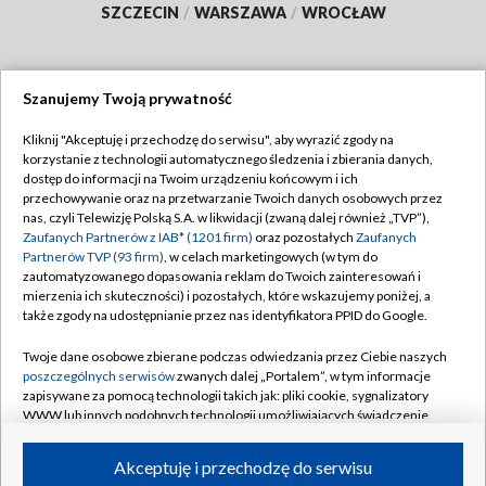
SZCZECIN
/
WARSZAWA
/
WROCŁAW
Szanujemy Twoją prywatność
Dołącz do nas:
Kliknij "Akceptuję i przechodzę do serwisu", aby wyrazić zgody na
korzystanie z technologii automatycznego śledzenia i zbierania danych,
TVP
dostęp do informacji na Twoim urządzeniu końcowym i ich
Abonament TVP
przechowywanie oraz na przetwarzanie Twoich danych osobowych przez
Regulamin TVP
nas, czyli Telewizję Polską S.A. w likwidacji (zwaną dalej również „TVP”),
Emisja w TVP
Polityka prywatności
Zaufanych Partnerów z IAB* (1201 firm)
oraz pozostałych
Zaufanych
Partnerów TVP (93 firm)
, w celach marketingowych (w tym do
Centrum informacji TVP
Moje zgody
zautomatyzowanego dopasowania reklam do Twoich zainteresowań i
mierzenia ich skuteczności) i pozostałych, które wskazujemy poniżej, a
Naziemna Telewizja Cyfrowa
Pomoc
także zgody na udostępnianie przez nas identyfikatora PPID do Google.
Sklep TVP
Biuro reklamy
Twoje dane osobowe zbierane podczas odwiedzania przez Ciebie naszych
Rada Programowa
Kontakt
poszczególnych serwisów
zwanych dalej „Portalem”, w tym informacje
zapisywane za pomocą technologii takich jak: pliki cookie, sygnalizatory
System NOS
WWW lub innych podobnych technologii umożliwiających świadczenie
dopasowanych i bezpiecznych usług, personalizację treści oraz reklam,
Informacje o nadawcy
Kanały
udostępnianie funkcji mediów społecznościowych oraz analizowanie
Akceptuję i przechodzę do serwisu
ruchu w Internecie.
Program dla prasy