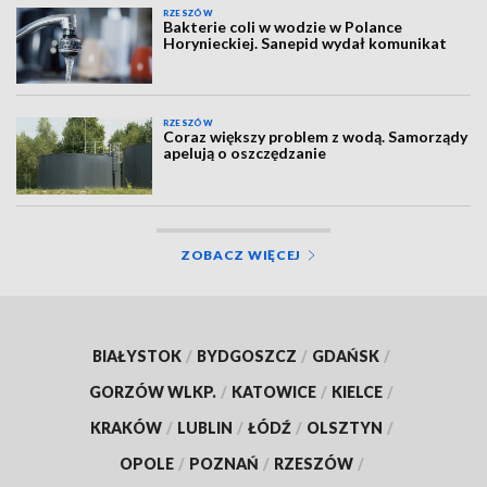
RZESZÓW
Bakterie coli w wodzie w Polance
Horynieckiej. Sanepid wydał komunikat
RZESZÓW
Coraz większy problem z wodą. Samorządy
apelują o oszczędzanie
ZOBACZ WIĘCEJ
BIAŁYSTOK
/
BYDGOSZCZ
/
GDAŃSK
/
GORZÓW WLKP.
/
KATOWICE
/
KIELCE
/
KRAKÓW
/
LUBLIN
/
ŁÓDŹ
/
OLSZTYN
/
OPOLE
/
POZNAŃ
/
RZESZÓW
/