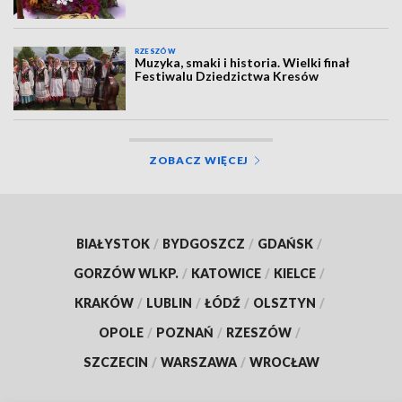
RZESZÓW
Muzyka, smaki i historia. Wielki finał
Festiwalu Dziedzictwa Kresów
ZOBACZ WIĘCEJ
BIAŁYSTOK
/
BYDGOSZCZ
/
GDAŃSK
/
GORZÓW WLKP.
/
KATOWICE
/
KIELCE
/
KRAKÓW
/
LUBLIN
/
ŁÓDŹ
/
OLSZTYN
/
OPOLE
/
POZNAŃ
/
RZESZÓW
/
SZCZECIN
/
WARSZAWA
/
WROCŁAW