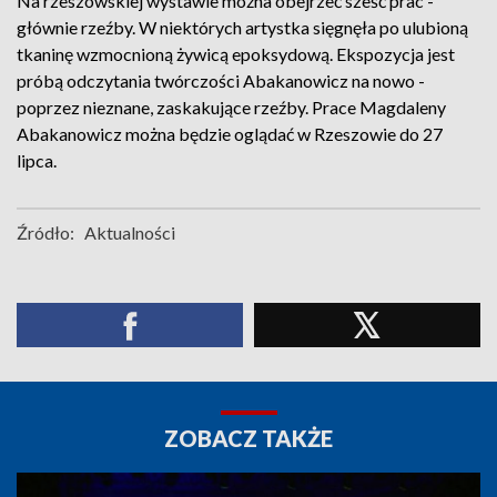
Na rzeszowskiej wystawie można obejrzeć sześć prac -
głównie rzeźby. W niektórych artystka sięgnęła po ulubioną
tkaninę wzmocnioną żywicą epoksydową. Ekspozycja jest
próbą odczytania twórczości Abakanowicz na nowo -
poprzez nieznane, zaskakujące rzeźby. Prace Magdaleny
Abakanowicz można będzie oglądać w Rzeszowie do 27
lipca.
Źródło:
Aktualności
ZOBACZ TAKŻE