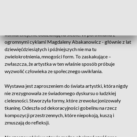
która w tak zaaranżowanej przestrzeni jest na wyciągnięcie
ręki.
Te prace stanowią osobne byty, nie znoszą wzajemnej
konkurencji, nie oddziałują na siebie. W porównaniu z
ogromnymi cyklami Magdaleny Abakanowicz - głównie z lat
dziewięćdziesiątych i późniejszych nie ma tu
zwielokrotnienia, mnogości form. To zaskakujące –
zwłaszcza, że artystka w ten właśnie sposób próbuje
wyzwolić człowieka ze społecznego uwikłania.
Wystawa jest zaproszeniem do świata artystki, która nigdy
nie zrezygnowała ze świadomego dyskursu o ludzkiej
cielesności. Stworzyła formy, które zrewolucjonizowały
tkaninę. Odeszła od dekoracyjności gobelinu na rzecz
kompozycji przestrzennych, które niepokoją, kuszą i
zmuszają do refleksji.