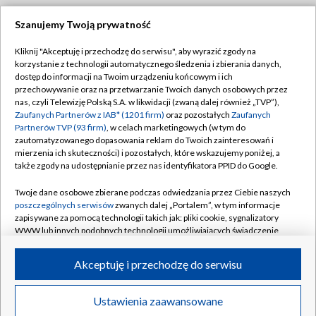
Szanujemy Twoją prywatność
Dołącz do nas:
Kliknij "Akceptuję i przechodzę do serwisu", aby wyrazić zgody na
korzystanie z technologii automatycznego śledzenia i zbierania danych,
TVP
dostęp do informacji na Twoim urządzeniu końcowym i ich
Abonament TVP
przechowywanie oraz na przetwarzanie Twoich danych osobowych przez
Regulamin TVP
nas, czyli Telewizję Polską S.A. w likwidacji (zwaną dalej również „TVP”),
Emisja w TVP
Polityka prywatności
Zaufanych Partnerów z IAB* (1201 firm)
oraz pozostałych
Zaufanych
Partnerów TVP (93 firm)
, w celach marketingowych (w tym do
Centrum informacji TVP
Moje zgody
zautomatyzowanego dopasowania reklam do Twoich zainteresowań i
mierzenia ich skuteczności) i pozostałych, które wskazujemy poniżej, a
Naziemna Telewizja Cyfrowa
Pomoc
także zgody na udostępnianie przez nas identyfikatora PPID do Google.
Sklep TVP
Biuro reklamy
Twoje dane osobowe zbierane podczas odwiedzania przez Ciebie naszych
Rada Programowa
Kontakt
poszczególnych serwisów
zwanych dalej „Portalem”, w tym informacje
zapisywane za pomocą technologii takich jak: pliki cookie, sygnalizatory
System NOS
WWW lub innych podobnych technologii umożliwiających świadczenie
dopasowanych i bezpiecznych usług, personalizację treści oraz reklam,
Informacje o nadawcy
Kanały
udostępnianie funkcji mediów społecznościowych oraz analizowanie
Akceptuję i przechodzę do serwisu
ruchu w Internecie.
Program dla prasy
©2026 Telewizja Polska S.A. w likwidacji
Biuro Reklamy
Twoje dane osobowe zbierane podczas odwiedzania przez Ciebie
Ustawienia zaawansowane
poszczególnych serwisów
na Portalu, takie jak adresy IP, identyfikatory
Ogłoszenie przetargowe