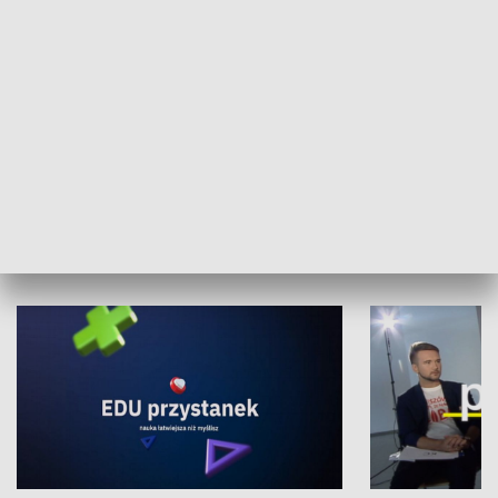
XX Światowy Festiwal Polonijnych
Wschód Kultur
Zespołów Folklorystycznych
Stadion Kultu
NAUKA I EDUKACJA