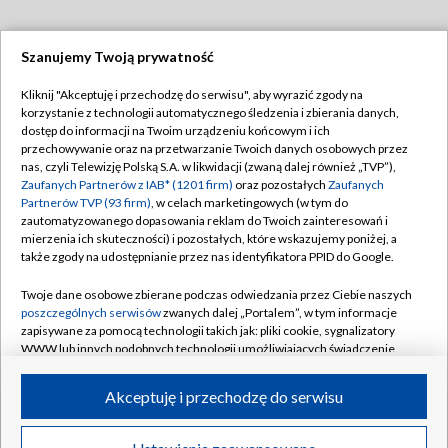
Szanujemy Twoją prywatność
Dołącz do nas:
Kliknij "Akceptuję i przechodzę do serwisu", aby wyrazić zgody na
korzystanie z technologii automatycznego śledzenia i zbierania danych,
TVP
dostęp do informacji na Twoim urządzeniu końcowym i ich
Abonament TVP
przechowywanie oraz na przetwarzanie Twoich danych osobowych przez
Regulamin TVP
nas, czyli Telewizję Polską S.A. w likwidacji (zwaną dalej również „TVP”),
Emisja w TVP
Polityka prywatności
Zaufanych Partnerów z IAB* (1201 firm)
oraz pozostałych
Zaufanych
Partnerów TVP (93 firm)
, w celach marketingowych (w tym do
Centrum informacji TVP
Moje zgody
zautomatyzowanego dopasowania reklam do Twoich zainteresowań i
mierzenia ich skuteczności) i pozostałych, które wskazujemy poniżej, a
Naziemna Telewizja Cyfrowa
Pomoc
także zgody na udostępnianie przez nas identyfikatora PPID do Google.
Sklep TVP
Biuro reklamy
Twoje dane osobowe zbierane podczas odwiedzania przez Ciebie naszych
Rada Programowa
Kontakt
poszczególnych serwisów
zwanych dalej „Portalem”, w tym informacje
zapisywane za pomocą technologii takich jak: pliki cookie, sygnalizatory
System NOS
WWW lub innych podobnych technologii umożliwiających świadczenie
dopasowanych i bezpiecznych usług, personalizację treści oraz reklam,
Informacje o nadawcy
Kanały
udostępnianie funkcji mediów społecznościowych oraz analizowanie
Akceptuję i przechodzę do serwisu
ruchu w Internecie.
Program dla prasy
©2026 Telewizja Polska S.A. w likwidacji
Biuro Reklamy
Twoje dane osobowe zbierane podczas odwiedzania przez Ciebie