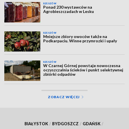
RZESZÓW
Ponad 230 wystawców na
Agrobieszczadach w Lesku
RZESZÓW
Mniejsze zbiory owoców także na
Podkarpaciu. Winne przymrozki i upały
RZESZÓW
W Czarnej Górnej powstaje nowoczesna
oczyszczalnia ścieków i punkt selektywnej
zbiórki odpadów
ZOBACZ WIĘCEJ
BIAŁYSTOK
/
BYDGOSZCZ
/
GDAŃSK
/