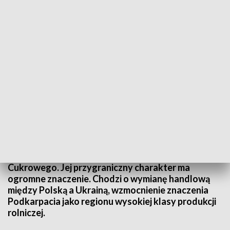
Międzynarodowa Wystawa Rolnicza Agro Targi Wschód
17 i 18 czerwca w Skołoszowie koło Radymna
odbędzie się pierwsza w regionie międzynarodowa
wystawa rolnicza Agro Targi Wschód, połączona z I
Międzynarodowym Dniem Plantatorów Buraka
Cukrowego. Jej przygraniczny charakter ma
ogromne znaczenie. Chodzi o wymianę handlową
między Polską a Ukrainą, wzmocnienie znaczenia
Podkarpacia jako regionu wysokiej klasy produkcji
rolniczej.