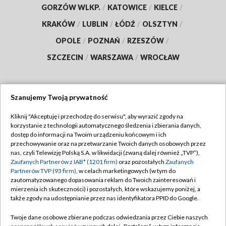
GORZÓW WLKP.
/
KATOWICE
/
KIELCE
/
KRAKÓW
/
LUBLIN
/
ŁÓDŹ
/
OLSZTYN
/
OPOLE
/
POZNAŃ
/
RZESZÓW
/
SZCZECIN
/
WARSZAWA
/
WROCŁAW
Szanujemy Twoją prywatność
Dołącz do nas:
Kliknij "Akceptuję i przechodzę do serwisu", aby wyrazić zgody na
korzystanie z technologii automatycznego śledzenia i zbierania danych,
TVP
dostęp do informacji na Twoim urządzeniu końcowym i ich
Abonament TVP
przechowywanie oraz na przetwarzanie Twoich danych osobowych przez
Regulamin TVP
nas, czyli Telewizję Polską S.A. w likwidacji (zwaną dalej również „TVP”),
Emisja w TVP
Polityka prywatności
Zaufanych Partnerów z IAB* (1201 firm)
oraz pozostałych
Zaufanych
Partnerów TVP (93 firm)
, w celach marketingowych (w tym do
Centrum informacji TVP
Moje zgody
zautomatyzowanego dopasowania reklam do Twoich zainteresowań i
mierzenia ich skuteczności) i pozostałych, które wskazujemy poniżej, a
Naziemna Telewizja Cyfrowa
Pomoc
także zgody na udostępnianie przez nas identyfikatora PPID do Google.
Sklep TVP
Biuro reklamy
Twoje dane osobowe zbierane podczas odwiedzania przez Ciebie naszych
Rada Programowa