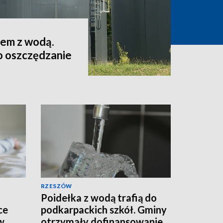
lem z wodą.
o oszczędzanie
RZESZÓW
Poidełka z wodą trafią do
ce
podkarpackich szkół. Gminy
w
otrzymały dofinansowanie