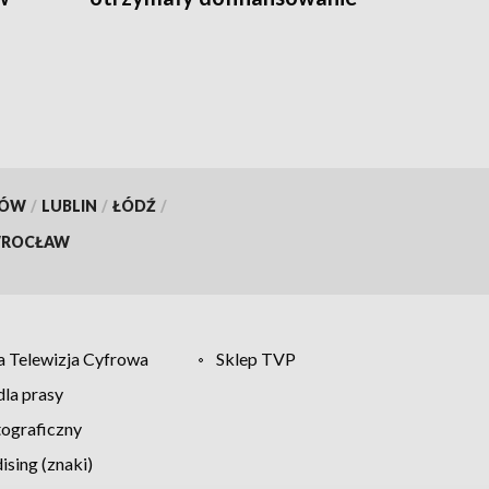
KÓW
/
LUBLIN
/
ŁÓDŹ
/
ROCŁAW
 Telewizja Cyfrowa
Sklep TVP
la prasy
tograficzny
sing (znaki)