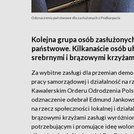
Odznaczenia państwowe dla zasłużonych z Podkarpacia
Kolejna grupa osób zasłużonych
państwowe. Kilkanaście osób u
srebrnymi i brązowymi krzyżami
Za wybitne zasługi dla przemian demo
pracy samorządowej i działalność na 
Kawalerskim Orderu Odrodzenia Polsk
odznaczenie odebrał Edmund Jankowsk
na rzecz społeczności lokalnej i dział
brązowymi krzyżami zasługi wyróżni
potrzebującym i promujące ideę wolon