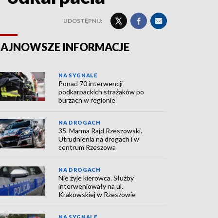
UDOSTĘPNIJ:
AJNOWSZE INFORMACJE
NA SYGNALE
Ponad 70 interwencji
podkarpackich strażaków po
burzach w regionie
NA DROGACH
35. Marma Rajd Rzeszowski.
Utrudnienia na drogach i w
centrum Rzeszowa
NA DROGACH
Nie żyje kierowca. Służby
interweniowały na ul.
Krakowskiej w Rzeszowie
NA SYGNALE