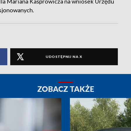
a dla Mariana Kasprowicza na wniosek Urzędu
sjonowanych.
UDOSTĘPNIJ NA X
ZOBACZ TAKŻE