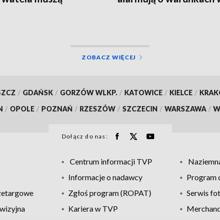
rócić ważność
szpitalu
mentów
ZOBACZ WIĘCEJ
SZCZ
/
GDAŃSK
/
GORZÓW WLKP.
/
KATOWICE
/
KIELCE
/
KRA
N
/
OPOLE
/
POZNAŃ
/
RZESZÓW
/
SZCZECIN
/
WARSZAWA
/
W
Dołącz do nas:
Centrum informacji TVP
Naziemna
Informacje o nadawcy
Program d
zetargowe
Zgłoś program (ROPAT)
Serwis fo
wizyjna
Kariera w TVP
Merchandi