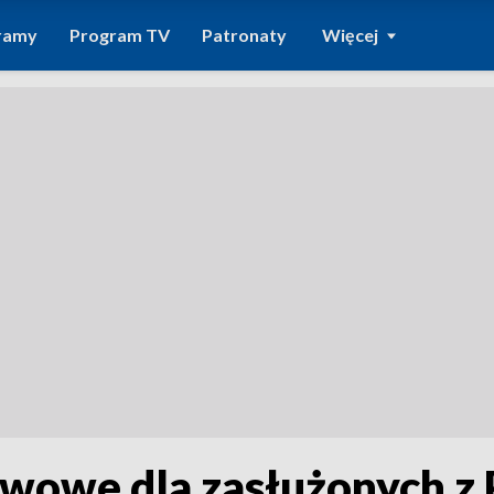
ramy
Program TV
Patronaty
Więcej
wowe dla zasłużonych z 