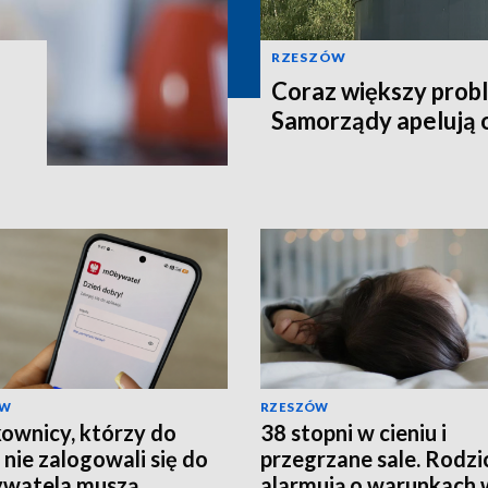
RZESZÓW
Coraz większy prob
Samorządy apelują 
ÓW
RZESZÓW
ownicy, którzy do
38 stopni w cieniu i
 nie zalogowali się do
przegrzane sale. Rodzi
watela muszą
alarmują o warunkach 