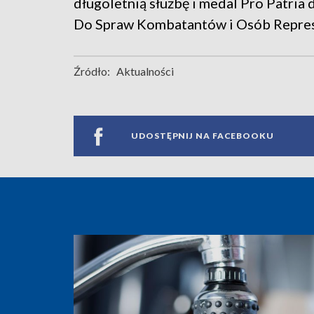
długoletnią służbę i medal Pro Patri
Do Spraw Kombatantów i Osób Repre
Źródło:
Aktualności
UDOSTĘPNIJ NA FACEBOOKU