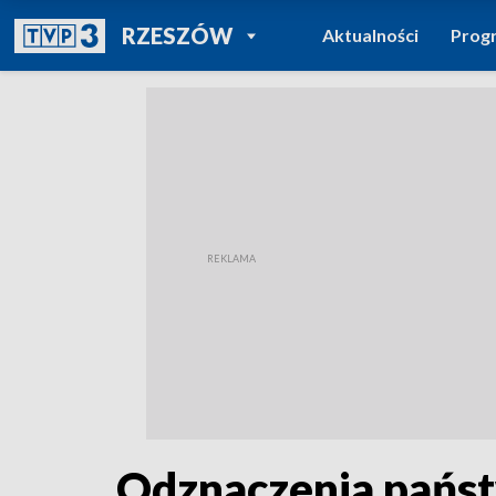
POWRÓT DO
RZESZÓW
Aktualności
Prog
TVP REGIONY
Odznaczenia państ