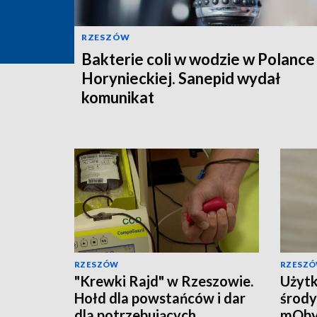
RZESZÓW
Bakterie coli w wodzie w Polance
Horynieckiej. Sanepid wydał
komunikat
RZESZÓW
RZESZ
"Krewki Rajd" w Rzeszowie.
Użytk
Hołd dla powstańców i dar
środy
dla potrzebujących
mOby