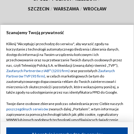
SZCZECIN
/
WARSZAWA
/
WROCŁAW
Szanujemy Twoją prywatność
Dołącz do nas:
Kliknij "Akceptuję i przechodzę do serwisu", aby wyrazić zgody na
korzystanie z technologii automatycznego śledzenia i zbierania danych,
TVP
dostęp do informacji na Twoim urządzeniu końcowym i ich
Abonament TVP
przechowywanie oraz na przetwarzanie Twoich danych osobowych przez
Regulamin TVP
nas, czyli Telewizję Polską S.A. w likwidacji (zwaną dalej również „TVP”),
Emisja w TVP
Polityka prywatności
Zaufanych Partnerów z IAB* (1201 firm)
oraz pozostałych
Zaufanych
Partnerów TVP (93 firm)
, w celach marketingowych (w tym do
Centrum informacji TVP
Moje zgody
zautomatyzowanego dopasowania reklam do Twoich zainteresowań i
mierzenia ich skuteczności) i pozostałych, które wskazujemy poniżej, a
Naziemna Telewizja Cyfrowa
Pomoc
także zgody na udostępnianie przez nas identyfikatora PPID do Google.
Sklep TVP
Biuro reklamy
Twoje dane osobowe zbierane podczas odwiedzania przez Ciebie naszych
Rada Programowa
Kontakt
poszczególnych serwisów
zwanych dalej „Portalem”, w tym informacje
zapisywane za pomocą technologii takich jak: pliki cookie, sygnalizatory
System NOS
WWW lub innych podobnych technologii umożliwiających świadczenie
dopasowanych i bezpiecznych usług, personalizację treści oraz reklam,
Informacje o nadawcy
Kanały
udostępnianie funkcji mediów społecznościowych oraz analizowanie