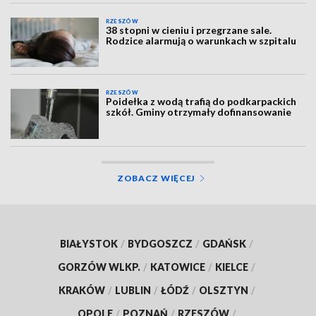
RZESZÓW
38 stopni w cieniu i przegrzane sale.
Rodzice alarmują o warunkach w szpitalu
RZESZÓW
Poidełka z wodą trafią do podkarpackich
szkół. Gminy otrzymały dofinansowanie
ZOBACZ WIĘCEJ
BIAŁYSTOK
/
BYDGOSZCZ
/
GDAŃSK
/
GORZÓW WLKP.
/
KATOWICE
/
KIELCE
/
KRAKÓW
/
LUBLIN
/
ŁÓDŹ
/
OLSZTYN
/
OPOLE
/
POZNAŃ
/
RZESZÓW
/