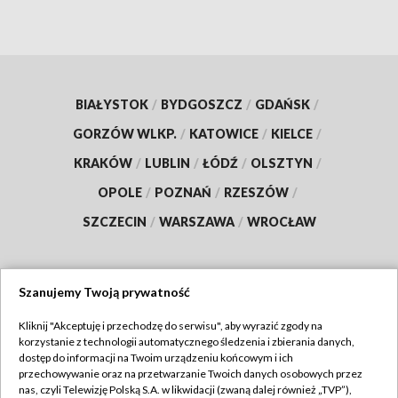
BIAŁYSTOK
/
BYDGOSZCZ
/
GDAŃSK
/
GORZÓW WLKP.
/
KATOWICE
/
KIELCE
/
KRAKÓW
/
LUBLIN
/
ŁÓDŹ
/
OLSZTYN
/
OPOLE
/
POZNAŃ
/
RZESZÓW
/
SZCZECIN
/
WARSZAWA
/
WROCŁAW
Szanujemy Twoją prywatność
Dołącz do nas:
Kliknij "Akceptuję i przechodzę do serwisu", aby wyrazić zgody na
korzystanie z technologii automatycznego śledzenia i zbierania danych,
TVP
dostęp do informacji na Twoim urządzeniu końcowym i ich
Abonament TVP
przechowywanie oraz na przetwarzanie Twoich danych osobowych przez
Regulamin TVP
nas, czyli Telewizję Polską S.A. w likwidacji (zwaną dalej również „TVP”),