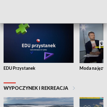
NAUKA I EDUKACJA
EDU Przystanek
Moda na język
WYPOCZYNEK I REKREACJA