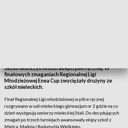
Sezon skończyli młodzi adepci piłki ręcznej. Sukcesy szkół mieleckich
Sezon skończyli młodzi adepci piłki ręcznej. W
finałowych zmaganiach Regionalnej Ligi
Młodzieżowej Enea Cup zwyciężały drużyny ze
szkół mieleckich.
Finał Regionalnej Ligi młodzieżowej w piłce ręcznej
rozgrywano w sali mieleckiego gimnazjum nr 2 gdzie na co
dzień występują seniorzy mieleckiej Stali. Do decydujących
zmagań po trzech turniejach awansowały ekipy szkół z
Mielca, Malinia i Radomyśla Wielkiego.