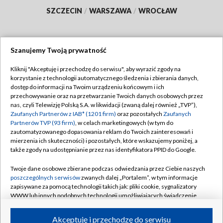
SZCZECIN
/
WARSZAWA
/
WROCŁAW
Szanujemy Twoją prywatność
Dołącz do nas:
Kliknij "Akceptuję i przechodzę do serwisu", aby wyrazić zgody na
korzystanie z technologii automatycznego śledzenia i zbierania danych,
TVP
dostęp do informacji na Twoim urządzeniu końcowym i ich
Abonament TVP
przechowywanie oraz na przetwarzanie Twoich danych osobowych przez
Regulamin TVP
nas, czyli Telewizję Polską S.A. w likwidacji (zwaną dalej również „TVP”),
Emisja w TVP
Polityka prywatności
Zaufanych Partnerów z IAB* (1201 firm)
oraz pozostałych
Zaufanych
Partnerów TVP (93 firm)
, w celach marketingowych (w tym do
Centrum informacji TVP
Moje zgody
zautomatyzowanego dopasowania reklam do Twoich zainteresowań i
mierzenia ich skuteczności) i pozostałych, które wskazujemy poniżej, a
Naziemna Telewizja Cyfrowa
Pomoc
także zgody na udostępnianie przez nas identyfikatora PPID do Google.
Sklep TVP
Biuro reklamy
Twoje dane osobowe zbierane podczas odwiedzania przez Ciebie naszych
Rada Programowa
Kontakt
poszczególnych serwisów
zwanych dalej „Portalem”, w tym informacje
zapisywane za pomocą technologii takich jak: pliki cookie, sygnalizatory
System NOS
WWW lub innych podobnych technologii umożliwiających świadczenie
dopasowanych i bezpiecznych usług, personalizację treści oraz reklam,
Informacje o nadawcy
Kanały
udostępnianie funkcji mediów społecznościowych oraz analizowanie
Akceptuję i przechodzę do serwisu
ruchu w Internecie.