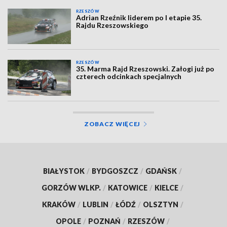
RZESZÓW
Adrian Rzeźnik liderem po I etapie 35.
Rajdu Rzeszowskiego
RZESZÓW
35. Marma Rajd Rzeszowski. Załogi już po
czterech odcinkach specjalnych
ZOBACZ WIĘCEJ
BIAŁYSTOK
/
BYDGOSZCZ
/
GDAŃSK
/
GORZÓW WLKP.
/
KATOWICE
/
KIELCE
/
KRAKÓW
/
LUBLIN
/
ŁÓDŹ
/
OLSZTYN
/
OPOLE
/
POZNAŃ
/
RZESZÓW
/