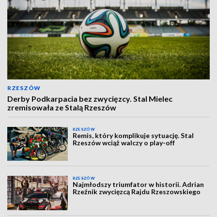
RZESZÓW
Derby Podkarpacia bez zwycięzcy. Stal Mielec
zremisowała ze Stalą Rzeszów
RZESZÓW
Remis, który komplikuje sytuację. Stal
Rzeszów wciąż walczy o play-off
RZESZÓW
Najmłodszy triumfator w historii. Adrian
Rzeźnik zwycięzcą Rajdu Rzeszowskiego