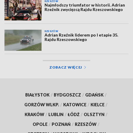
RZESZÓW
Najmłodszy triumfator w historii. Adrian
Rzeźnik zwycięzcą Rajdu Rzeszowskiego
RZESZÓW
Adrian Rzeźnik liderem po I etapie 35.
Rajdu Rzeszowskiego
ZOBACZ WIĘCEJ
BIAŁYSTOK
/
BYDGOSZCZ
/
GDAŃSK
/
GORZÓW WLKP.
/
KATOWICE
/
KIELCE
/
KRAKÓW
/
LUBLIN
/
ŁÓDŹ
/
OLSZTYN
/
OPOLE
/
POZNAŃ
/
RZESZÓW
/