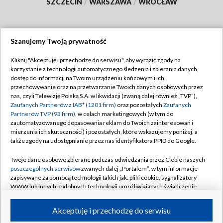
SZCZECIN
/
WARSZAWA
/
WROCŁAW
Szanujemy Twoją prywatność
Dołącz do nas:
Kliknij "Akceptuję i przechodzę do serwisu", aby wyrazić zgody na
korzystanie z technologii automatycznego śledzenia i zbierania danych,
TVP
dostęp do informacji na Twoim urządzeniu końcowym i ich
Abonament TVP
przechowywanie oraz na przetwarzanie Twoich danych osobowych przez
Regulamin TVP
nas, czyli Telewizję Polską S.A. w likwidacji (zwaną dalej również „TVP”),
Emisja w TVP
Polityka prywatności
Zaufanych Partnerów z IAB* (1201 firm)
oraz pozostałych
Zaufanych
Partnerów TVP (93 firm)
, w celach marketingowych (w tym do
Centrum informacji TVP
Moje zgody
zautomatyzowanego dopasowania reklam do Twoich zainteresowań i
mierzenia ich skuteczności) i pozostałych, które wskazujemy poniżej, a
Naziemna Telewizja Cyfrowa
Pomoc
także zgody na udostępnianie przez nas identyfikatora PPID do Google.
Sklep TVP
Biuro reklamy
Twoje dane osobowe zbierane podczas odwiedzania przez Ciebie naszych
Rada Programowa
Kontakt
poszczególnych serwisów
zwanych dalej „Portalem”, w tym informacje
zapisywane za pomocą technologii takich jak: pliki cookie, sygnalizatory
System NOS
WWW lub innych podobnych technologii umożliwiających świadczenie
dopasowanych i bezpiecznych usług, personalizację treści oraz reklam,
Informacje o nadawcy
Kanały
udostępnianie funkcji mediów społecznościowych oraz analizowanie
Akceptuję i przechodzę do serwisu
ruchu w Internecie.
Program dla prasy