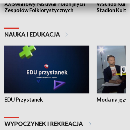
XX Światowy Festiwal Polonijnych
Wschód Kultur
Zespołów Folklorystycznych
Stadion Kultu
NAUKA I EDUKACJA
EDU Przystanek
Moda na język
WYPOCZYNEK I REKREACJA