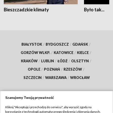
Bieszczadzkie klimaty
Było tak...
BIAŁYSTOK
/
BYDGOSZCZ
/
GDAŃSK
/
GORZÓW WLKP.
/
KATOWICE
/
KIELCE
/
KRAKÓW
/
LUBLIN
/
ŁÓDŹ
/
OLSZTYN
/
OPOLE
/
POZNAŃ
/
RZESZÓW
/
SZCZECIN
/
WARSZAWA
/
WROCŁAW
Szanujemy Twoją prywatność
Dołącz do nas:
Kliknij "Akceptuję i przechodzę do serwisu", aby wyrazić zgody na
korzystanie z technologii automatycznego śledzenia i zbierania danych,
TVP