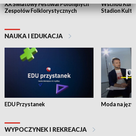
XX Światowy Festiwal Polonijnych
Wschód Kultur
Zespołów Folklorystycznych
Stadion Kultu
NAUKA I EDUKACJA
EDU Przystanek
Moda na język
WYPOCZYNEK I REKREACJA