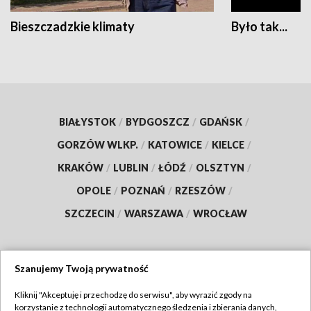
Bieszczadzkie klimaty
Było tak...
BIAŁYSTOK
/
BYDGOSZCZ
/
GDAŃSK
/
GORZÓW WLKP.
/
KATOWICE
/
KIELCE
/
KRAKÓW
/
LUBLIN
/
ŁÓDŹ
/
OLSZTYN
/
OPOLE
/
POZNAŃ
/
RZESZÓW
/
SZCZECIN
/
WARSZAWA
/
WROCŁAW
Szanujemy Twoją prywatność
Dołącz do nas:
Kliknij "Akceptuję i przechodzę do serwisu", aby wyrazić zgody na
korzystanie z technologii automatycznego śledzenia i zbierania danych,
TVP